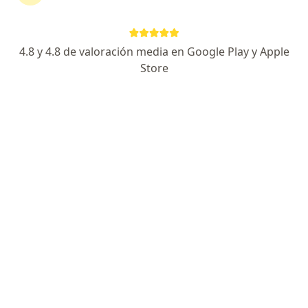
párpados
4.8 y 4.8 de valoración media en Google Play y Apple
Nilva Del Pilar Roys Pacheco
Store
Oftalmólogo
Bogotá
Reservar cita
Maria Alexandra Mieth Alviar
Oftalmólogo
Bogotá
Reservar cita
Julián Espinosa Noguera
Oftalmólogo
Valledupar