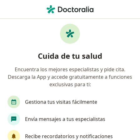
Men
¿Qué estás buscando?
Página De Inicio
Servicios
Tratamientos Cosméticos De Párpados
Tratamientos cosméticos de
Cuida de tu salud
párpados - Información, expertos
Encuentra los mejores especialistas y pide cita.
y preguntas frecuentes
Descarga la App y accede gratuitamente a funciones
exclusivas para ti:
Gestiona tus visitas fácilmente
Información
Envía mensajes a tus especialistas
Expertos en tratamientos cosméticos de
Recibe recordatorios y notificaciones