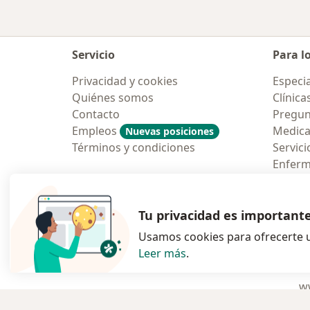
Servicio
Para l
Privacidad y cookies
Especia
Quiénes somos
Clínica
Contacto
Pregun
Empleos
Medic
Nuevas posiciones
Términos y condiciones
Servici
Enfer
Pregun
Aplicac
Tu privacidad es important
Usamos cookies para ofrecerte u
Leer más
.
se abre en una n
se abre 
s
Polska
,
Türkiye
,
España
,
ww