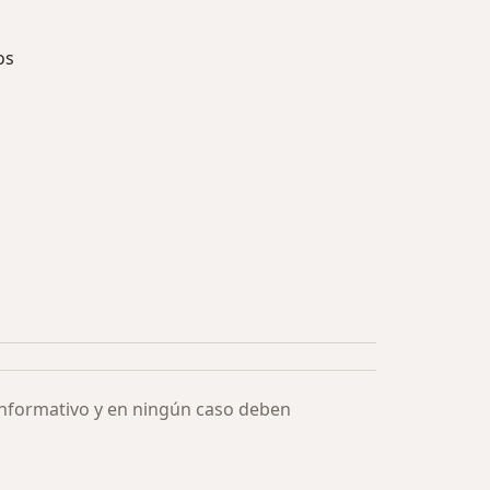
os
ía: Especialistas más solicitados
informativo y en ningún caso deben