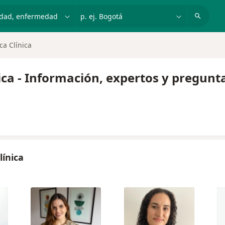
dad, enfermedad o nombre
p. ej. Bogotá
ca Clínica
nica - Información, expertos y pregunt
línica