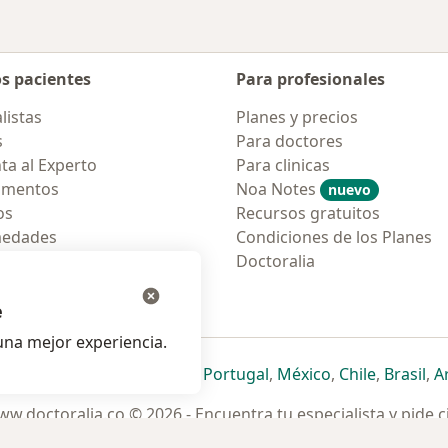
os pacientes
Para profesionales
listas
Planes y precios
s
Para doctores
ta al Experto
Para clinicas
amentos
Noa Notes
nuevo
os
Recursos gratuitos
medades
Condiciones de los Planes
tas Frecuentes
Doctoralia
ión para móvil
e
na mejor experiencia.
ueva pestaña
en una nueva pestaña
e abre en una nueva pestaña
se abre en una nueva pestaña
se abre en una nueva pestaña
se abre en una nueva pestaña
se abre en una nueva p
se abre en una
se abre e
se
Italia
,
Deutschland
,
Česko
,
Portugal
,
México
,
Chile
,
Brasil
,
A
w.doctoralia.co © 2026 - Encuentra tu especialista y pide c