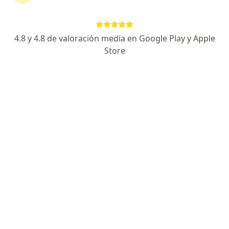
Juan Camilo Muñoz Escandon
Ginecólogo
4.8 y 4.8 de valoración media en Google Play y Apple
Bogotá
Store
Reservar cita
Judith Margarita Perez Hum
Ginecólogo
Barranquilla
Reservar cita
Diana Andrade
Ginecólogo
Cúcuta
Reservar cita
Pablo Alberto Cano Aristizabal