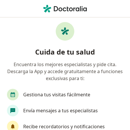
Men
¿Qué estás buscando?
Página De Inicio
Servicios
Videoconsulta
Videoconsulta - Información,
Cuida de tu salud
expertos y preguntas frecuentes
Encuentra los mejores especialistas y pide cita.
Descarga la App y accede gratuitamente a funciones
exclusivas para ti:
Información
Gestiona tus visitas fácilmente
Expertos en videoconsulta
Envía mensajes a tus especialistas
Recibe recordatorios y notificaciones