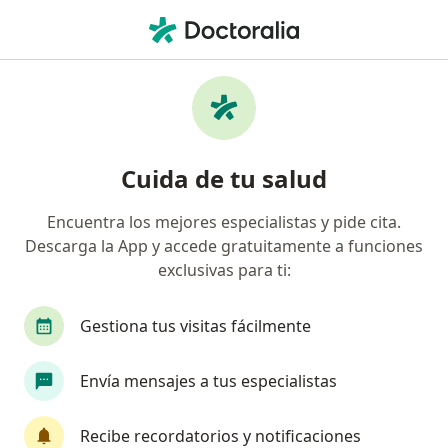
Men
Visita Domiciliaria Medicina General • Medellín, Antioquia
Filtros
• 1
Seguro
Mapa
Especialistas en Visita domiciliaria Medicina
Cuida de tu salud
General Medellín
Encuentra los mejores especialistas y pide cita.
Descarga la App y accede gratuitamente a funciones
¿Qué especialidad estás buscando?
exclusivas para ti:
Médico general
Terapeuta complementario
Gestiona tus visitas fácilmente
Envía mensajes a tus especialistas
Recibe recordatorios y notificaciones