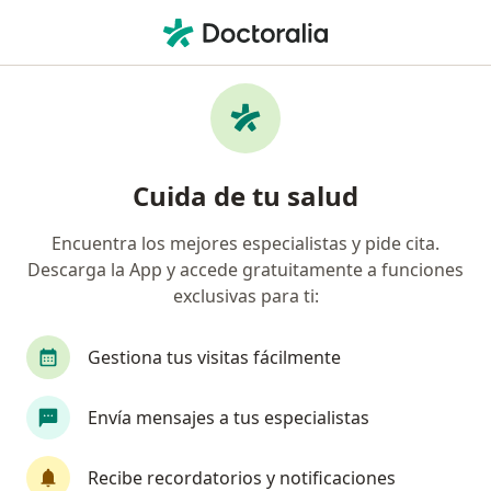
Men
Biopuntura • Medellín, Antioquia
Filtros
• 1
Seguro
Mapa
Especialistas en Biopuntura Medellín
Cuida de tu salud
Encuentra los mejores especialistas y pide cita.
¿Qué especialidad estás buscando?
Descarga la App y accede gratuitamente a funciones
Médico general
Medico alternativo
Terap
exclusivas para ti:
Gestiona tus visitas fácilmente
Envía mensajes a tus especialistas
Recibe recordatorios y notificaciones