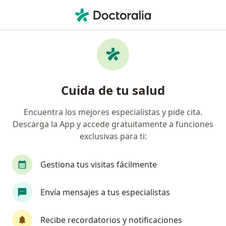
Men
Visita Fisioterapia • Cali, Valle del Cauca
Filtros
• 1
Seguro
Mapa
Especialistas en Visita Fisioterapia Cali
Cuida de tu salud
Encuentra los mejores especialistas y pide cita.
¿Qué especialidad estás buscando?
Descarga la App y accede gratuitamente a funciones
Fisioterapeuta
Terapeuta complementario
exclusivas para ti:
Gestiona tus visitas fácilmente
Envía mensajes a tus especialistas
Recibe recordatorios y notificaciones