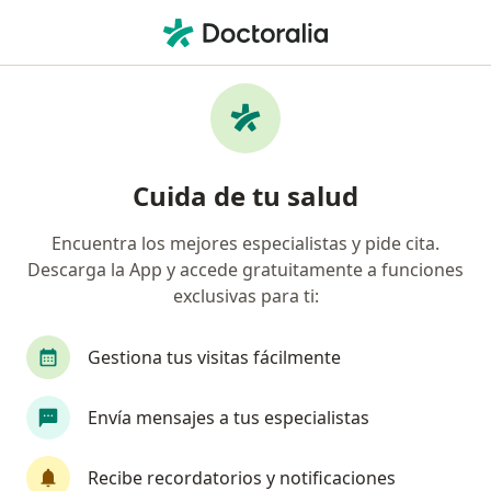
Men
Visita Pediatría • Cajicá, Cundinamarca
Filtros
• 1
Seguro
Mapa
Especialistas en Visita Pediatría Cajicá
Cuida de tu salud
Encuentra los mejores especialistas y pide cita.
¿Qué especialidad estás buscando?
Descarga la App y accede gratuitamente a funciones
Pediatra
Fisioterapeuta
Neonatólogo
exclusivas para ti:
Gestiona tus visitas fácilmente
Envía mensajes a tus especialistas
Recibe recordatorios y notificaciones