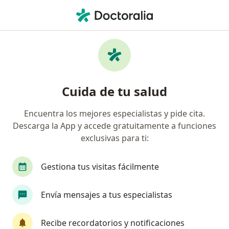
Men
Consulta En Línea • Cajicá, Cundinamarca
Filtros
• 1
Seguro
Mapa
Especialistas en Consulta en línea Cajicá
Cuida de tu salud
Encuentra los mejores especialistas y pide cita.
¿Qué especialidad estás buscando?
Descarga la App y accede gratuitamente a funciones
Psicólogo
Médico general
Fisioterapeuta
exclusivas para ti:
Gestiona tus visitas fácilmente
Envía mensajes a tus especialistas
Recibe recordatorios y notificaciones