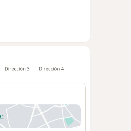
Dirección 3
Dirección 4
ar
 abre en una nueva pestaña