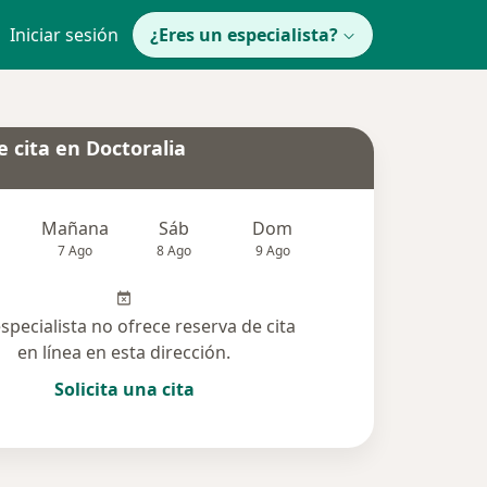
Iniciar sesión
¿Eres un especialista?
 cita en Doctoralia
Mañana
Sáb
Dom
Lun
Mar
7 Ago
8 Ago
9 Ago
10 Ago
11 Ag
especialista no ofrece reserva de cita
en línea en esta dirección.
Solicita una cita
solucionadas (7)