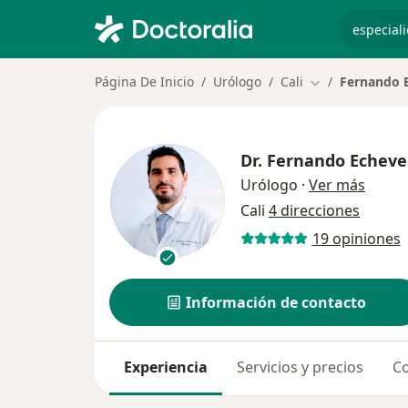
especiali
Página De Inicio
Urólogo
Cali
Fernando E
Cambiar de ciu
Dr.
Fernando Echever
sobre 
Urólogo
·
Ver más
Cali
4 direcciones
19 opiniones
Información de contacto
Experiencia
Servicios y precios
Co