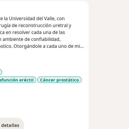
 la Universidad del Valle, con
rugía de reconstrucción uretral y
dica en resolver cada una de las
 ambiente de confiabilidad,
ostico. Otorgándole a cada uno de mis
uosa y cordial.
nocimientos para brindar lo mejor de
sfunción eréctil
Cáncer prostático
detalles
bre la experiencia