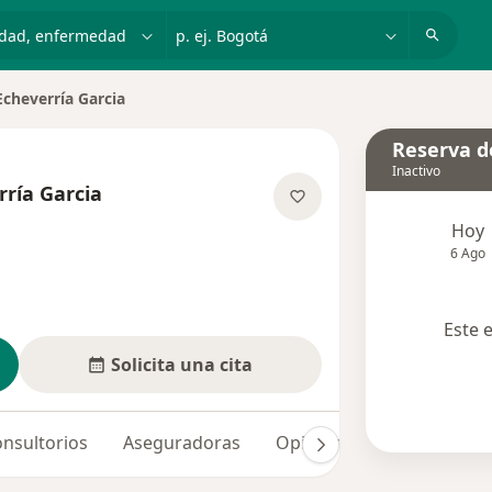
dad, enfermedad o nombre
p. ej. Bogotá
cheverría Garcia
dad
Reserva de
Inactivo
ría Garcia
las especializaciones
Hoy
6 Ago
Este 
Solicita una cita
nsultorios
Aseguradoras
Opiniones (19)
Dudas 