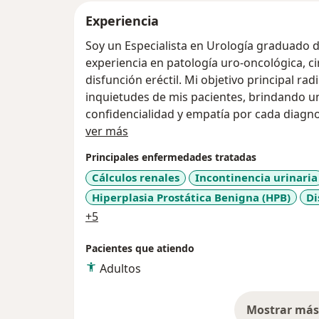
Experiencia
Soy un Especialista en Urología graduado de
experiencia en patología uro-oncológica, ci
disfunción eréctil. Mi objetivo principal ra
inquietudes de mis pacientes, brindando un
confidencialidad y empatía por cada diagn
Acerca de mí
pacientes una atención humanizada, respet
ver más
Estoy en constante actualización de mis co
Principales enfermedades tratadas
mi como profesional en cada consulta.
Cálculos renales
Incontinencia urinaria
Hiperplasia Prostática Benigna (HPB)
Di
a11y_sr_more_diseases
+5
Pacientes que atiendo
Adultos
Mostrar más 
so