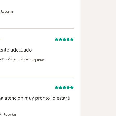
en opinión del usuario Tomas
•
Reportar
miento adecuado
en opinión del usuario Mauricio Londoño
o 231
•
Visita Urología
•
Reportar
a atención muy pronto lo estaré
en opinión del usuario Mario
a
•
Reportar