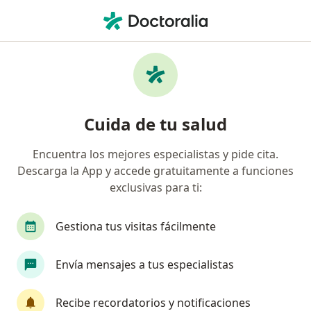
Men
Urólogo • Medellín, Antioquia
Filtros
Seguro:
HDI Seguros Colombia
Urólogos recomendados de HDI Seguros
Cuida de tu salud
Colombia S.A. en Medellín
Encuentra los mejores especialistas y pide cita.
Descarga la App y accede gratuitamente a funciones
exclusivas para ti:
Gestiona tus visitas fácilmente
Envía mensajes a tus especialistas
Destacado
Dr. Diego Lopez
Recibe recordatorios y notificaciones
Urólogo