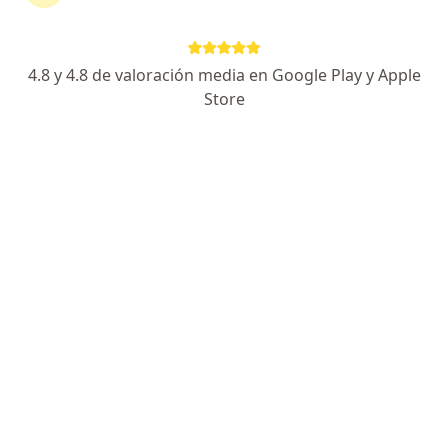
195 opiniones
Dirección
En línea
4.8 y 4.8 de valoración media en Google Play y Apple
Store
Carrera 25A # 1A Sur - 45, Medellín
•
Mapa
Consulta Privada Urología Dr. Diego Lopez Urologo
Acepta HDI Seguros Colombia S.A.
Visita Urología
Este especialista no ofrece reserva de cita en línea en esta dirección.
Solicita una cita
Búsquedas relacionadas
Enfermedades más tratadas
Cálculos renales en Medellín