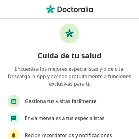
Men
Cáncer Renal • Medellín, Antioquia
Filtros
• 1
Seguro
Mapa
Especialistas en Cáncer renal en Medellín
Cuida de tu salud
Encuentra los mejores especialistas y pide cita.
¿Qué especialidad estás buscando?
Descarga la App y accede gratuitamente a funciones
Urólogo
Oncólogo
Ginecólogo
Ortop
exclusivas para ti:
Gestiona tus visitas fácilmente
Envía mensajes a tus especialistas
Recibe recordatorios y notificaciones