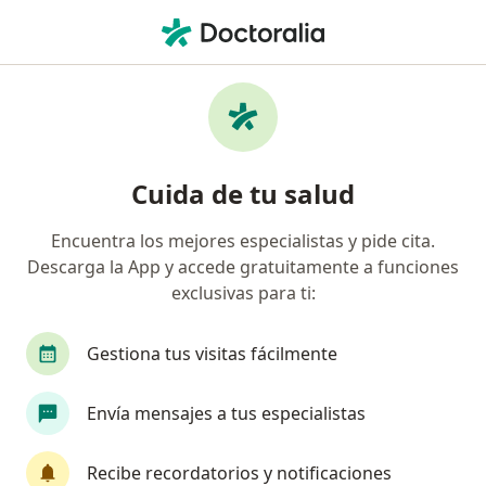
Men
Urólogo • Medellín, Antioquia
Filtros
Seguro:
Mapfre Colombia Vida
Urólogos recomendados de Mapfre
Cuida de tu salud
Colombia Vida Seguros S.A. en Medellín
Encuentra los mejores especialistas y pide cita.
Descarga la App y accede gratuitamente a funciones
exclusivas para ti:
Gestiona tus visitas fácilmente
Envía mensajes a tus especialistas
Dr. Juan Guillermo Velásquez López
·
Ver más
Urólogo
Recibe recordatorios y notificaciones
969 opiniones