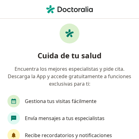
Men
Hiperplasia Prostática Benigna Hpb • Medellín, Antioquia
Filtros
• 1
Seguro
Mapa
Especialistas en Hiperplasia Prostática
Cuida de tu salud
Benigna (HPB) en Medellín
Encuentra los mejores especialistas y pide cita.
Descarga la App y accede gratuitamente a funciones
¿Qué especialidad estás buscando?
exclusivas para ti:
Urólogo
Ginecólogo
Ortopedista y Traum
Gestiona tus visitas fácilmente
Envía mensajes a tus especialistas
Recibe recordatorios y notificaciones