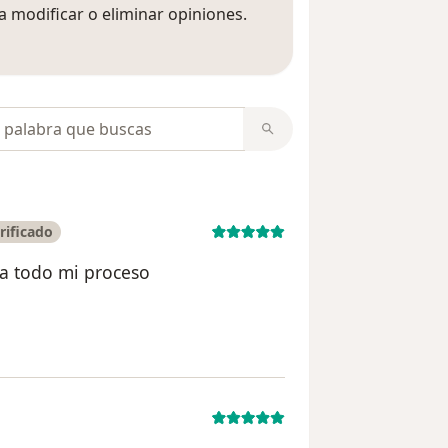
 modificar o eliminar opiniones.
 opiniones
opiniones
rificado
la todo mi proceso
ario Melba Alvarez