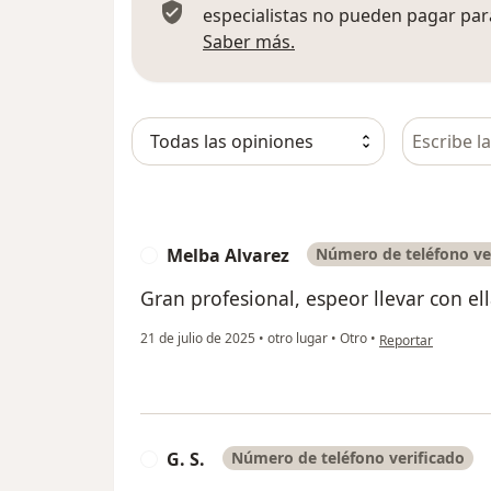
especialistas no pueden pagar para
Más información sobre
Saber más.
Busca en 
Melba Alvarez
Número de teléfono ve
M
Gran profesional, espeor llevar con el
en opinión del usu
21 de julio de 2025
•
otro lugar
•
Otro
•
Reportar
G. S.
Número de teléfono verificado
G