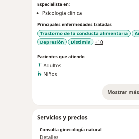
Especialista en:
Psicología clínica
Principales enfermedades tratadas
Trastorno de la conducta alimentaria
A
a11y_sr_more_
Depresión
Distimia
+10
Pacientes que atiendo
Adultos
Niños
Mostrar más 
so
Servicios y precios
Consulta ginecología natural
Detalles