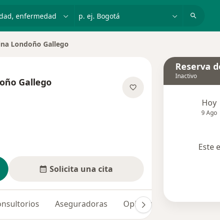
dad, enfermedad o nombre
p. ej. Bogotá
ina Londoño Gallego
Reserva de
Inactivo
oño Gallego
e las especializaciones
Hoy
9 Ago
Este 
Solicita una cita
nsultorios
Aseguradoras
Opiniones (9)
Dudas so