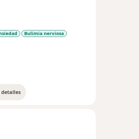
nsiedad
Bulimia nerviosa
diseases
detalles
bre la experiencia