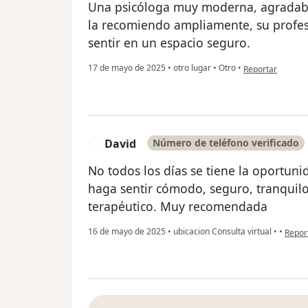
Una psicóloga muy moderna, agradabl
la recomiendo ampliamente, su profes
sentir en un espacio seguro.
en opinión del us
17 de mayo de 2025
•
otro lugar
•
Otro
•
Reportar
David
Número de teléfono verificado
D
No todos los días se tiene la oportun
haga sentir cómodo, seguro, tranquil
terapéutico. Muy recomendada
en opi
16 de mayo de 2025
•
ubicacion Consulta virtual
•
•
Repor