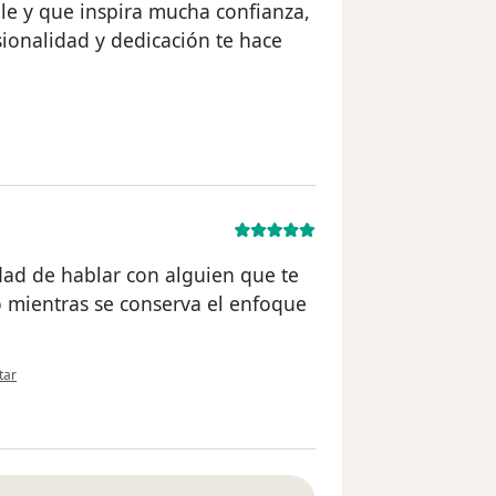
e y que inspira mucha confianza,
ionalidad y dedicación te hace
uario G. S.
idad de hablar con alguien que te
o mientras se conserva el enfoque
nión del usuario David
tar