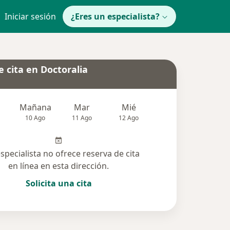
Iniciar sesión
¿Eres un especialista?
 cita en Doctoralia
Mañana
Mar
Mié
Jue
Vie
10 Ago
11 Ago
12 Ago
13 Ago
14 Ag
especialista no ofrece reserva de cita
en línea en esta dirección.
Solicita una cita
lucionadas (1)