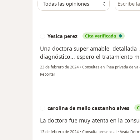
Busca en 
Yesica perez
Cita verificada
Y
Una doctora super amable, detallada ,
diagnóstico... espero el tratamiento 
23 de febrero de 2024
•
Consultas en línea privada de va
en opinión del usuario Yesica perez
Reportar
carolina de mello castanho alves
C
C
La doctora fue muy atenta en la consul
13 de febrero de 2024
•
Consulta presencial
•
Visita Derm