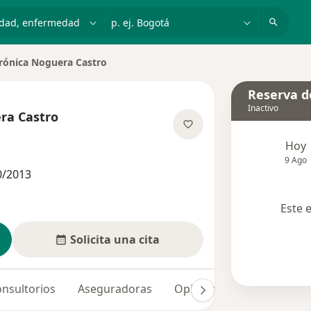
dad, enfermedad o nombre
p. ej. Bogotá
rónica Noguera Castro
 de ciudad
Reserva de
Inactivo
ra Castro
obre las especializaciones
Hoy
9 Ago
0/2013
Este 
Solicita una cita
nsultorios
Aseguradoras
Opiniones (63)
Dudas 