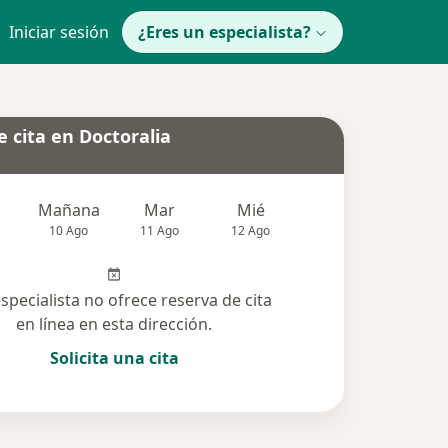
Iniciar sesión
¿Eres un especialista?
 cita en Doctoralia
Mañana
Mar
Mié
Jue
Vie
10 Ago
11 Ago
12 Ago
13 Ago
14 Ag
especialista no ofrece reserva de cita
en línea en esta dirección.
Solicita una cita
solucionadas (6)