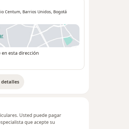
icio Centum,
Barrios Unidos
,
Bogotá
ar
 abre en una nueva pestaña
e en esta dirección
detalles
bre la dirección
ticulares. Usted puede pagar
especialista que acepte su