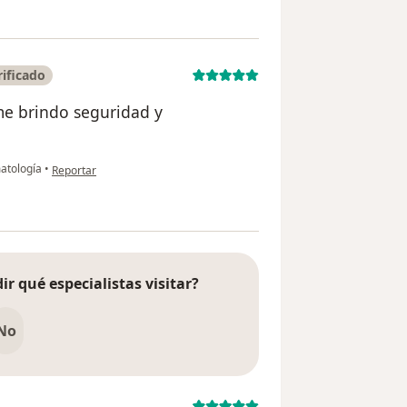
ificado
me brindo seguridad y
en opinión del usuario Angie Aragón
atología
•
Reportar
ir qué especialistas visitar?
No