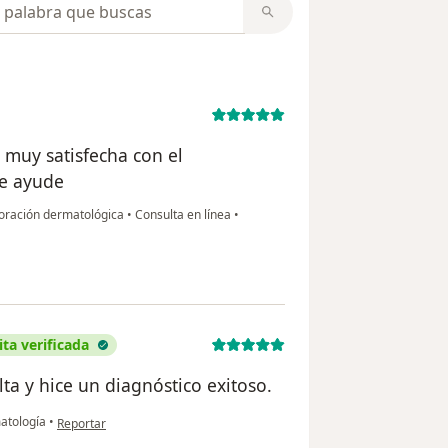
opiniones
 muy satisfecha con el
me ayude
loración dermatológica
•
Consulta en línea
•
ita verificada
ta y hice un diagnóstico exitoso.
en opinión del usuario carolina de mello castanho alves
atología
•
Reportar