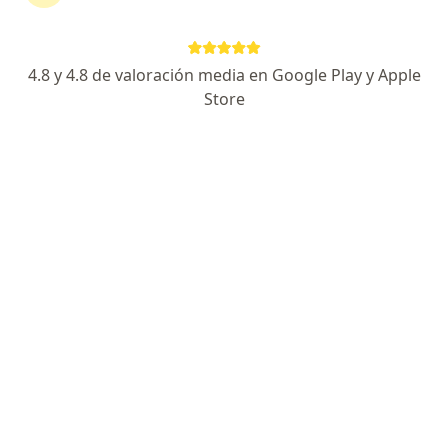
Dra. JASIEL SARAI SALAS GOMEZ
4.8 y 4.8 de valoración media en Google Play y Apple
·
Ver más
Dermatóloga
Store
54 opiniones
Avenida Calle 127 #14-54, Bogotá
•
Mapa
Consulta privada
Biopsia de piel
$ 550.000
Este especialista no ofrece reserva de cita en línea en esta dirección.
Solicita una cita