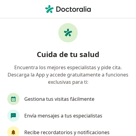
Men
Biopsia De Piel • Bogotá, Cundinamarca
Filtros
• 1
Seguro
Mapa
Especialistas en Biopsia de piel Bogotá
Cuida de tu salud
Encuentra los mejores especialistas y pide cita.
¿Qué especialidad estás buscando?
Descarga la App y accede gratuitamente a funciones
Dermatólogo
exclusivas para ti:
Gestiona tus visitas fácilmente
Envía mensajes a tus especialistas
Recibe recordatorios y notificaciones