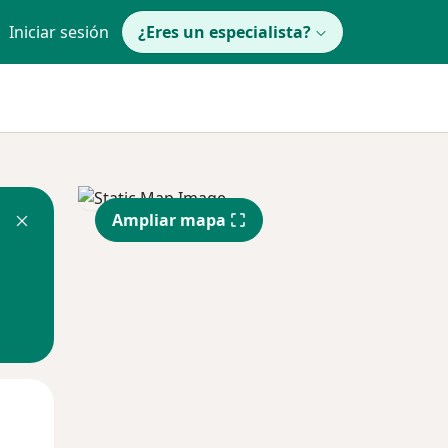
Iniciar sesión
¿Eres un especialista?
Ampliar mapa
Mar
Mié
Jue
11 Ago
12 Ago
13 Ago