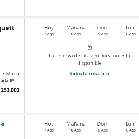
quett
Hoy
Mañana
Dom
Lun
7 Ago
8 Ago
9 Ago
10 Ago
La reserva de citas en línea no está
disponible
ogotá
•
Mapa
Solicita una cita
AdvanceDerma Clinica Dermatologica Avanzada IPS SAS
 250.000
Hoy
Mañana
Dom
Lun
7 Ago
8 Ago
9 Ago
10 Ago