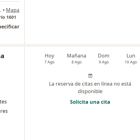
Business, Bogotá
•
Mapa
rio 1601
pecificar
na
Hoy
Mañana
Dom
Lun
7 Ago
8 Ago
9 Ago
10 Ago
La reserva de citas en línea no está
disponible
tes
Solicita una cita
ares