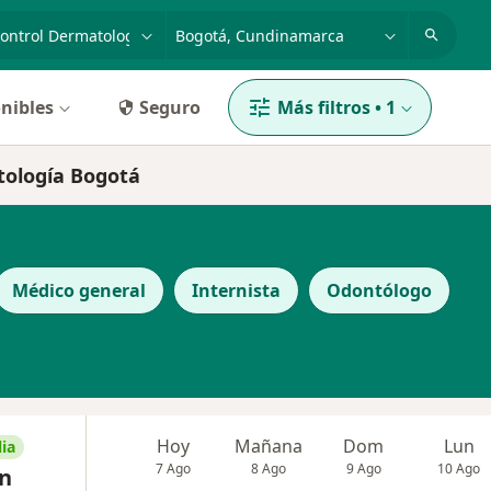
dad, enfermedad o nombre
p. ej. Bogotá
nibles
Seguro
Más filtros
•
1
atología Bogotá
Médico general
Internista
Odontólogo
Hoy
Mañana
Dom
Lun
ia
7 Ago
8 Ago
9 Ago
10 Ago
in