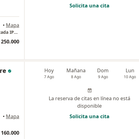
Solicita una cita
ogotá
•
Mapa
AdvanceDerma Clinica Dermatologica Avanzada IPS SAS
 250.000
re
Hoy
Mañana
Dom
Lun
7 Ago
8 Ago
9 Ago
10 Ago
La reserva de citas en línea no está
disponible
•
Mapa
Solicita una cita
 160.000