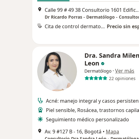
Calle 99 # 49 38 Consultorio 1601 Edificio Centum 
Dr Ricardo Porras - Dermatólogo - Consulto
Cita de control dermatología
Precio sin es
Dra. Sandra Mile
Leon
·
Ver más
Dermatólogo
22 opiniones
Acné: manejo integral y casos persisten
Piel sensible, Rosácea, trastornos capil
Seguimiento médico personalizado
Av. 9 #127 B - 16, Bogotá
•
Mapa
Consultorio Dra Sandra León - Dermatóloga