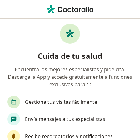
Men
Emermedica S A Servicios De Ambulancia Prepagados • Villavicencio, Meta
Página De Inicio
Villavicencio
Emermedica S.a. Servicios De Ambulancia Prepagados
Cuida de tu salud
Encuentra los mejores especialistas y pide cita.
Descarga la App y accede gratuitamente a funciones
exclusivas para ti:
Gestiona tus visitas fácilmente
Envía mensajes a tus especialistas
Recibe recordatorios y notificaciones