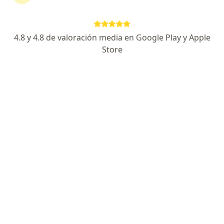
4.8 y 4.8 de valoración media en Google Play y Apple
No hemos encontrado ningún Emermedica
Store
S A Servicios De Ambulancia Prepagados en
Villavicencio, Meta
Vuelve a buscar eliminando algún filtro:
Seguro
Servicio
Privacidad y cookies