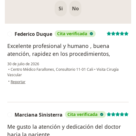
Si
No
Federico Duque
Cita verificada
F
Excelente profesional y humano , buena
atención, rapidez en los procedimientos,
30 de julio de 2026
•
Centro Médico Farallones, Consultorio 11-01 Cali
•
Visita Cirugía
Vascular
en opinión del usuario Federico Duque
•
Reportar
Marciana Sinisterra
Cita verificada
M
Me gusto la atención y dedicación del doctor
hacia la paciente.