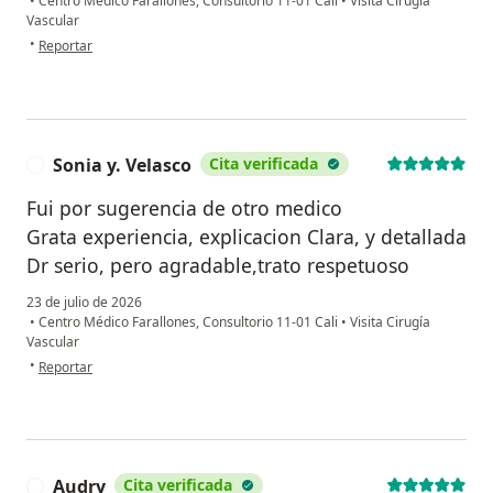
•
Centro Médico Farallones, Consultorio 11-01 Cali
•
Visita Cirugía
Vascular
en opinión del usuario sandra
•
Reportar
Sonia y. Velasco
Cita verificada
S
Fui por sugerencia de otro medico
Grata experiencia, explicacion Clara, y detallada
Dr serio, pero agradable,trato respetuoso
23 de julio de 2026
•
Centro Médico Farallones, Consultorio 11-01 Cali
•
Visita Cirugía
Vascular
en opinión del usuario Sonia y. Velasco
•
Reportar
Audry
Cita verificada
A