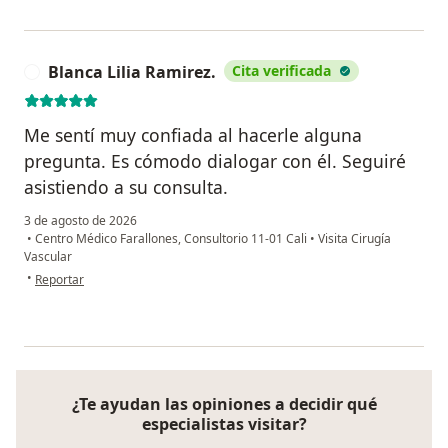
Blanca Lilia Ramirez.
Cita verificada
B
Me sentí muy confiada al hacerle alguna
pregunta. Es cómodo dialogar con él. Seguiré
asistiendo a su consulta.
3 de agosto de 2026
•
Centro Médico Farallones, Consultorio 11-01 Cali
•
Visita Cirugía
Vascular
en opinión del usuario Blanca Lilia Ramirez.
•
Reportar
¿Te ayudan las opiniones a decidir qué
especialistas visitar?