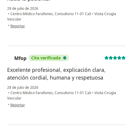
29 de julio de 2026
•
Centro Médico Farallones, Consultorio 11-01 Cali
•
Visita Cirugía
Vascular
en opinión del usuario Marciana Sinisterra
•
Reportar
Mfop
Cita verificada
M
Excelente profesional, explicación clara,
atención cordial, humana y respetuosa
28 de julio de 2026
•
Centro Médico Farallones, Consultorio 11-01 Cali
•
Visita Cirugía
Vascular
en opinión del usuario Mfop
•
Reportar