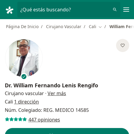
Men
¿Qué estás buscando?
Página De Inicio
Cirujano Vascular
Cali
William Fer
Cambiar de ciud
Dr.
William Fernando Lenis Rengifo
sobre las especializaciones
Cirujano vascular
·
Ver más
Cali
1 dirección
Núm. Colegiado: REG. MEDICO 14585
447 opiniones