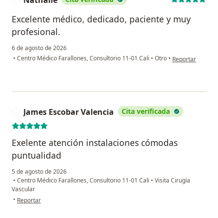
Nathalie
Excelente médico, dedicado, paciente y muy
profesional.
6 de agosto de 2026
en opinión del us
•
Centro Médico Farallones, Consultorio 11-01 Cali
•
Otro
•
Reportar
James Escobar Valencia
Cita verificada
J
Exelente atención instalaciones cómodas
puntualidad
5 de agosto de 2026
•
Centro Médico Farallones, Consultorio 11-01 Cali
•
Visita Cirugía
Vascular
en opinión del usuario James Escobar Valencia
•
Reportar