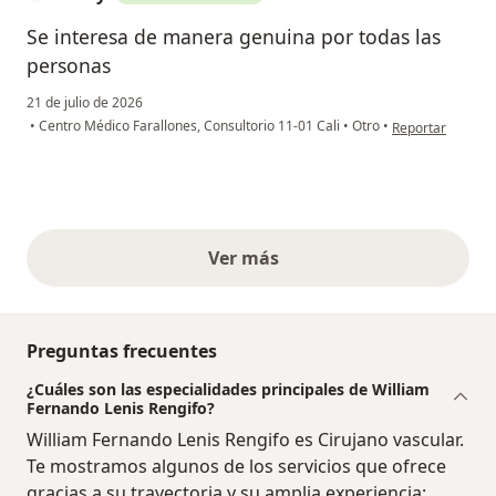
Se interesa de manera genuina por todas las
personas
21 de julio de 2026
en opinión del u
•
Centro Médico Farallones, Consultorio 11-01 Cali
•
Otro
•
Reportar
Ver más
opiniones anteriores
Preguntas frecuentes
¿Cuáles son las especialidades principales de William
Fernando Lenis Rengifo?
William Fernando Lenis Rengifo es Cirujano vascular.
Te mostramos algunos de los servicios que ofrece
gracias a su trayectoria y su amplia experiencia: