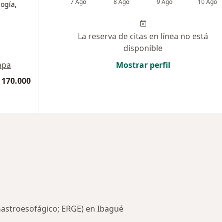
7 Ago
8 Ago
9 Ago
10 Ago
logía,
La reserva de citas en línea no está
disponible
apa
Mostrar perfil
 170.000
Gastroesofágico; ERGE) en Ibagué