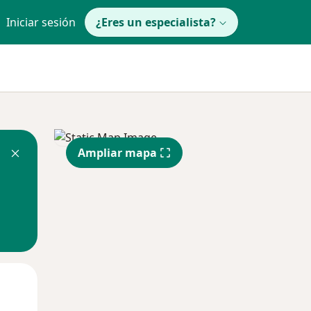
Iniciar sesión
¿Eres un especialista?
Ampliar mapa
Mar
Mié
Jue
11 Ago
12 Ago
13 Ago