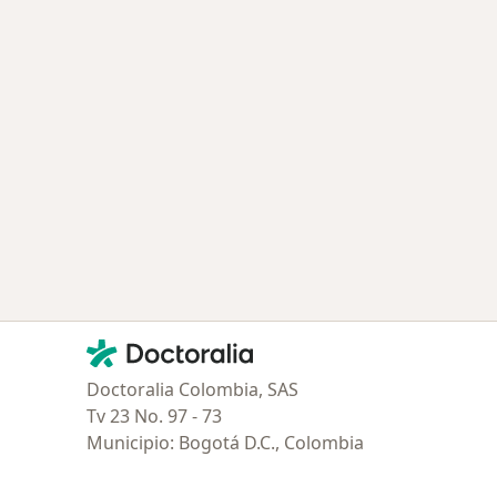
Contacto
Doctoralia - Página de inicio
Doctoralia Colombia, SAS
Tv 23 No. 97 - 73
Municipio: Bogotá D.C., Colombia