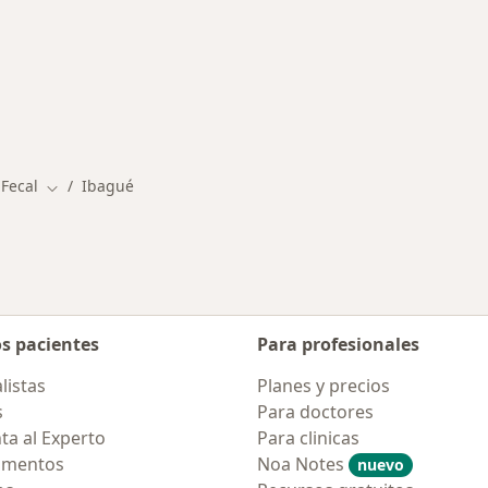
rmedades en Ibagué
 Fecal
Ibagué
Cambiar de ciudad
os pacientes
Para profesionales
listas
Planes y precios
s
Para doctores
ta al Experto
Para clinicas
amentos
Noa Notes
nuevo