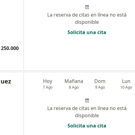
La reserva de citas en línea no está
disponible
Solicita una cita
 250.000
quez
Hoy
Mañana
Dom
Lun
7 Ago
8 Ago
9 Ago
10 Ago
La reserva de citas en línea no está
disponible
Solicita una cita