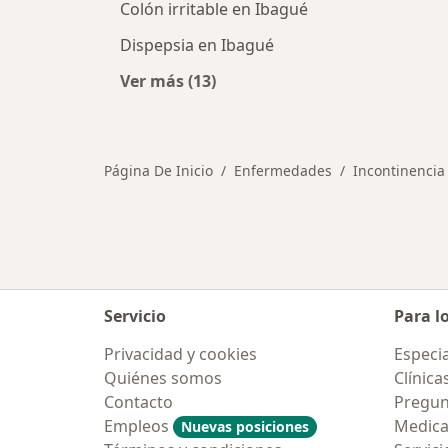
Colón irritable en Ibagué
Dispepsia en Ibagué
Ver más (13)
Más en esta categoría: Otras enfe
Página De Inicio
Enfermedades
Incontinencia
Servicio
Para l
Privacidad y cookies
Especia
Quiénes somos
Clínica
Contacto
Pregun
Empleos
Medic
Nuevas posiciones