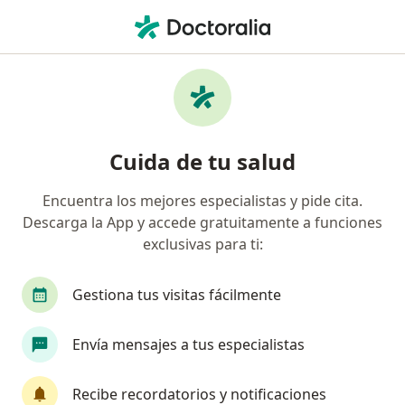
Men
Cirujano General • Ibagué, Tolima
Filtros
Seguro:
Allianz Seguros S.A.
Cirujanos generales recomendados de
Cuida de tu salud
Allianz Seguros S.A. en Ibagué
Encuentra los mejores especialistas y pide cita.
Descarga la App y accede gratuitamente a funciones
exclusivas para ti:
Gestiona tus visitas fácilmente
Envía mensajes a tus especialistas
Dr. Carlos Alberto Sabogal Gomez
·
Ver más
Cirujano general, Gastroenterólogo
Recibe recordatorios y notificaciones
2 opiniones