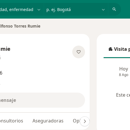
dad, enfermedad o nombre
p. ej. Bogotá
lfonso Torres Rumie
ar de ciudad
umie
Visita 
Visita p
sobre las especializaciones
s
Hoy
6
8 Ago
s
Este c
mensaje
nsultorios
Aseguradoras
Opiniones (890)
Dudas