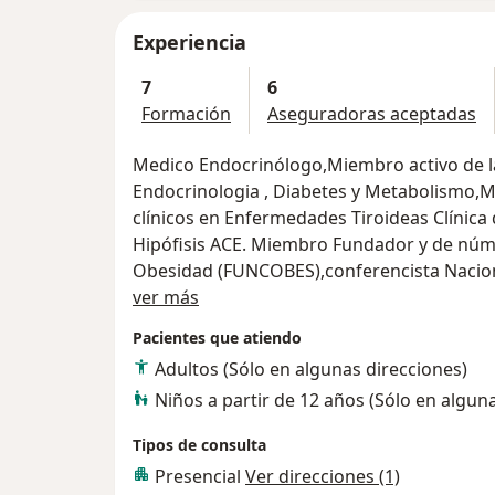
Experiencia
7
6
Formación
Aseguradoras aceptadas
Medico Endocrinólogo,Miembro activo de l
Endocrinologia , Diabetes y Metabolismo,
clínicos en Enfermedades Tiroideas Clínica del Country , Miembro del Comité de
Hipófisis ACE. Miembro Fundador y de núm
Obesidad (FUNCOBES),conferencista Naciona
Acerca de mí
para Latinoamericana de la Fundación Escue
ver más
en Diabetes Y Nutrición (FUEDIN), Cátedra
Pacientes que atiendo
Aires, con varios años de experiencia cons
Adultos (Sólo en algunas direcciones)
integral de las Patologías Endocrinològicas, prestando un servicio para mis
Niños a partir de 12 años (Sólo en algun
paciente
Tipos de consulta
Presencial
Ver direcciones (1)