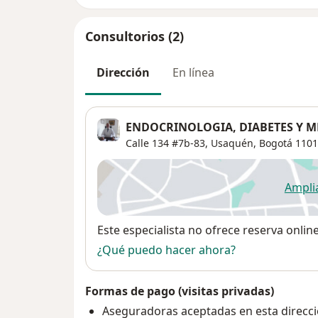
Consultorios (2)
Dirección
En línea
ENDOCRINOLOGIA, DIABETES Y 
Calle 134 #7b-83,
Usaquén
,
Bogotá
1101
Ampli
se
Disponibilidad
Este especialista no ofrece reserva onlin
¿Qué puedo hacer ahora?
Formas de pago (visitas privadas)
Aseguradoras aceptadas en esta direcc