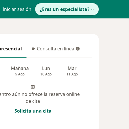
Iniciar sesión
¿Eres un especialista?
presencial
Consulta en línea
resencial
Consulta en línea
Mañana
Lun
Mar
Mié
Jue
9 Ago
10 Ago
11 Ago
12 Ago
13 Ag
entro aún no ofrece la reserva online
de cita
Solicita una cita
 solucionadas (6)