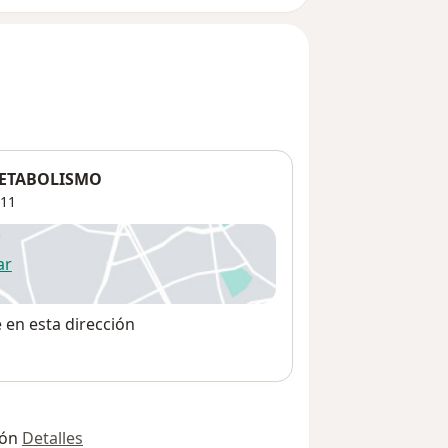
METABOLISMO
11
ar
 abre en una nueva pestaña
e en esta dirección
ión
Detalles