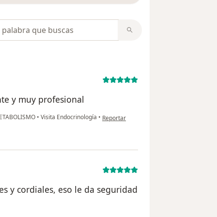
opiniones
nte y muy profesional
en opinión del usuario Yolanda Palacio
METABOLISMO
•
Visita Endocrinología
•
Reportar
es y cordiales, eso le da seguridad