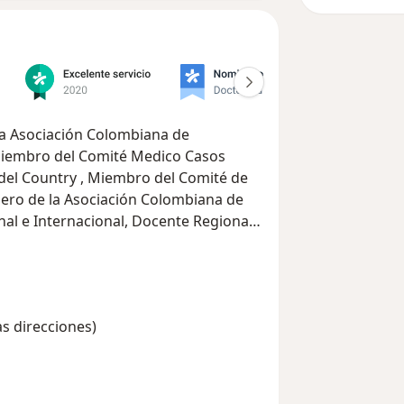
a Asociación Colombiana de
Miembro del Comité Medico Casos
ero de la Asociación Colombiana de
l e Internacional, Docente Regional
la para la Formación y Actualización
 de Nutrición Universidad de Buenos
ervando la atención personalizada
as direcciones)
s de una manera social, humana y científica.