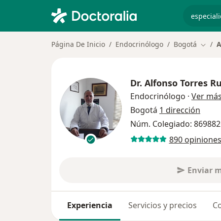
especiali
Página De Inicio
Endocrinólogo
Bogotá
A
Cambi
Dr.
Alfonso Torres R
Endocrinólogo
·
Ver má
Bogotá
1 dirección
Núm. Colegiado: 869882
890 opinione
Enviar 
Experiencia
Servicios y precios
Co