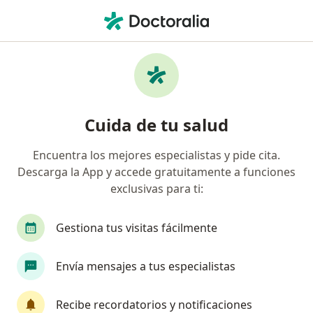
Men
Manejo De Diabetes • Bogotá, Cundinamarca
Filtros
• 1
Seguro
Mapa
Especialistas en Manejo de diabetes Bogotá
Cuida de tu salud
Encuentra los mejores especialistas y pide cita.
¿Qué especialidad estás buscando?
Descarga la App y accede gratuitamente a funciones
Médico general
Endocrinólogo
Internista
exclusivas para ti:
Gestiona tus visitas fácilmente
Envía mensajes a tus especialistas
Recibe recordatorios y notificaciones