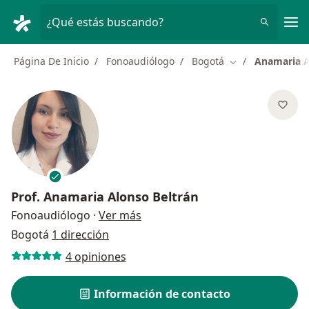
Men
¿Qué estás buscando?
Página De Inicio
Fonoaudiólogo
Bogotá
Anamaria A
Cambiar de ciud
Prof.
Anamaria Alonso Beltrán
sobre las especializaciones
Fonoaudiólogo
·
Ver más
Bogotá
1 dirección
4 opiniones
Información de contacto