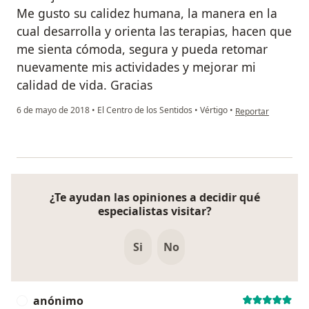
Me gusto su calidez humana, la manera en la
cual desarrolla y orienta las terapias, hacen que
me sienta cómoda, segura y pueda retomar
nuevamente mis actividades y mejorar mi
calidad de vida. Gracias
en opinión del usu
6 de mayo de 2018
•
El Centro de los Sentidos
•
Vértigo
•
Reportar
¿Te ayudan las opiniones a decidir qué
especialistas visitar?
Si
No
anónimo
A