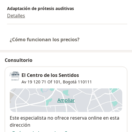
Adaptación de prótesis auditivas
Detalles
¿Cómo funcionan los precios?
Consultorio
El Centro de los Sentidos
Av 19 120 71 Of 101,
Bogotá
110111
Ampliar
se abre en una nueva pestañ
Disponibilidad
Este especialista no ofrece reserva online en esta
dirección