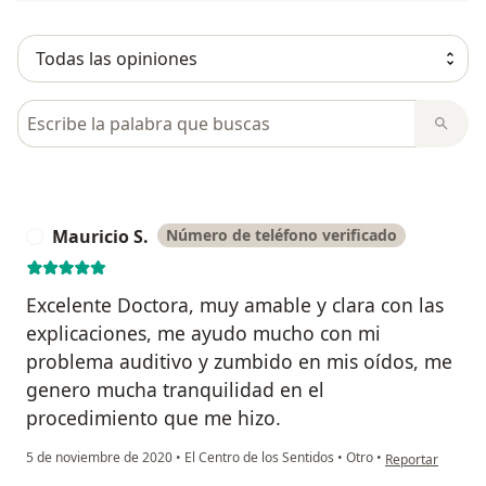
Busca en opiniones
Mauricio S.
Número de teléfono verificado
M
Excelente Doctora, muy amable y clara con las
explicaciones, me ayudo mucho con mi
problema auditivo y zumbido en mis oídos, me
genero mucha tranquilidad en el
procedimiento que me hizo.
en opinión del us
5 de noviembre de 2020
•
El Centro de los Sentidos
•
Otro
•
Reportar