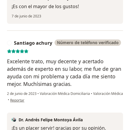
¡Es con el mayor de los gustos!
7 de junio de 2023
Santiago achury
Número de teléfono verificado
S
Excelente trato, muy decente y acertado
además de experto en su labor, me fue de gran
ayuda con mi problema y cada día me siento
mejor. Muchísimas gracias.
2 de junio de 2023
•
Valoración Médica Domiciliaria
•
Valoración Médica
en opinión del usuario Santiago achury
•
Reportar
Dr. Andrés Felipe Montoya Ávila
¡Es un placer servir! gracias por su opinión.