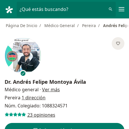
Men
¿Qué estás buscando?
Página De Inicio
Médico General
Pereira
Andrés Felip
Dr.
Andrés Felipe Montoya Ávila
sobre las especializaciones
Médico general
·
Ver más
Pereira
1 dirección
Núm. Colegiado: 1088324571
23 opiniones