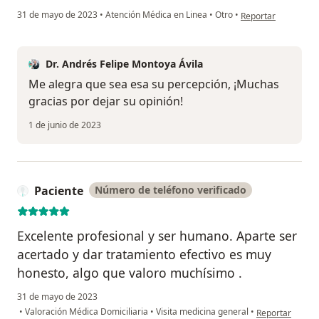
en opinión del usua
31 de mayo de 2023
•
Atención Médica en Linea
•
Otro
•
Reportar
Dr. Andrés Felipe Montoya Ávila
Me alegra que sea esa su percepción, ¡Muchas
gracias por dejar su opinión!
1 de junio de 2023
Paciente
Número de teléfono verificado
Excelente profesional y ser humano. Aparte ser
acertado y dar tratamiento efectivo es muy
honesto, algo que valoro muchísimo .
31 de mayo de 2023
en opinión del 
•
Valoración Médica Domiciliaria
•
Visita medicina general
•
Reportar