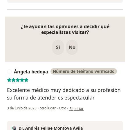
¿Te ayudan las opiniones a decidir qué
especialistas visitar?
Si
No
Ángela bedoya
Número de teléfono verificado
Á
Excelente médico muy dedicado a su profesión
su forma de atender es espectacular
en opinión del usuario Ángela bedoya
3 de junio de 2023
•
otro lugar
•
Otro
•
Reportar
Dr. Andrés Felipe Montoya Ávila