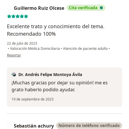
Guillermo Ruiz Olcese
Cita verificada
G
Excelente trato y conocimiento del tema.
Recomendado 100%
22 de julio de 2023
•
Valoración Médica Domiciliaria
•
Atención de paciente adulto
•
en opinión del usuario Guillermo Ruiz Olcese
Reportar
Dr. Andrés Felipe Montoya Ávila
¡Muchas gracias por dejar su opinión! me es
grato haberlo podido ayudar.
19 de septiembre de 2023
Sebastián achury
Número de teléfono verificado
S