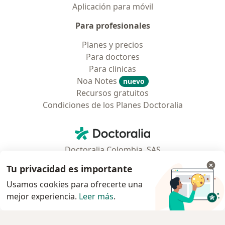
Aplicación para móvil
Para profesionales
Planes y precios
Para doctores
Para clinicas
Noa Notes
nuevo
Recursos gratuitos
Condiciones de los Planes Doctoralia
Contacto
Doctoralia - Página de inicio
Doctoralia Colombia, SAS
Tv 23 No. 97 - 73
Tu privacidad es importante
Municipio: Bogotá D.C., Colombia
Usamos cookies para ofrecerte una
mejor experiencia.
Leer más
.
se abre en una nueva pestaña
se abre en una nueva pestaña
se abre en una nueva pestaña
se abre en una nueva pes
se abre en 
se a
Polska
,
Türkiye
,
España
,
Italia
,
Deutschland
,
Česko
,