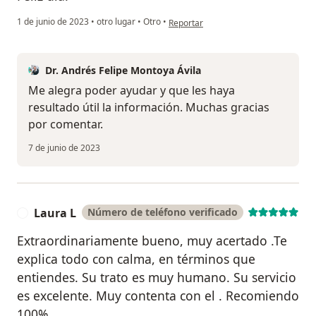
en opinión del usuario Carlos andres
1 de junio de 2023
•
otro lugar
•
Otro
•
Reportar
Dr. Andrés Felipe Montoya Ávila
Me alegra poder ayudar y que les haya
resultado útil la información. Muchas gracias
por comentar.
7 de junio de 2023
Laura L
Número de teléfono verificado
L
Extraordinariamente bueno, muy acertado .Te
explica todo con calma, en términos que
entiendes. Su trato es muy humano. Su servicio
es excelente. Muy contenta con el . Recomiendo
100%