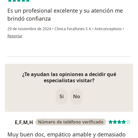
Es un profesional excelente y su atención me
brindó confianza
29 de noviembre de 2024
•
Clinica Farallones S A
•
Anticonceptivos
•
en opinión del usuario Katherine
Reportar
¿Te ayudan las opiniones a decidir qué
especialistas visitar?
Si
No
E,F,M,H
Número de teléfono verificado
E
Muy buen doc, empático amable y demasiado