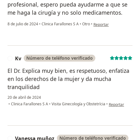
profesional, espero pueda ayudarme a que se
me haga la cirugía y no solo medicamentos.
en opinión del usuario E,F
8 de julio de 2024
•
Clinica Farallones S A
•
Otro
•
Reportar
Kv
Número de teléfono verificado
K
El Dr. Explica muy bien, es respetuoso, enfatiza
en los derechos de la mujer y da mucha
tranquilidad
20 de abril de 2024
en opinión del usu
•
Clinica Farallones S A
•
Visita Ginecología y Obstetrícia
•
Reportar
Vanessa muñoz
Número de teléfono verificado
V