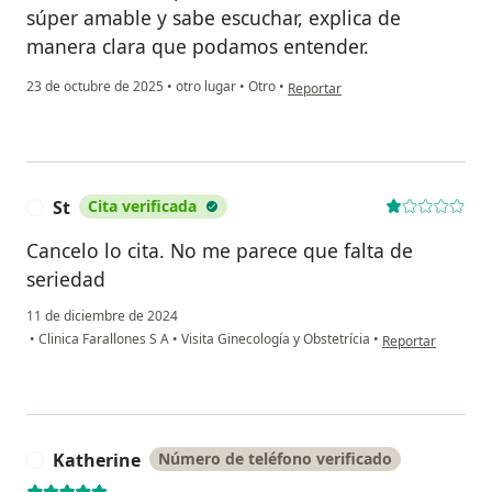
súper amable y sabe escuchar, explica de
manera clara que podamos entender.
en opinión del usuario Alejandra 
23 de octubre de 2025
•
otro lugar
•
Otro
•
Reportar
St
Cita verificada
S
Cancelo lo cita. No me parece que falta de
seriedad
11 de diciembre de 2024
en opinión del usu
•
Clinica Farallones S A
•
Visita Ginecología y Obstetrícia
•
Reportar
Katherine
Número de teléfono verificado
K