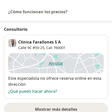
¿Cómo funcionan los precios?
Consultorio
Clinica Farallones S A
Calle 9C #50-25,
Cali
760001
Ampliar
se abre en una nueva pestañ
Disponibilidad
Este especialista no ofrece reserva online en esta
dirección
¿Qué puedo hacer ahora?
Mostrar más detalles
sobre la dirección