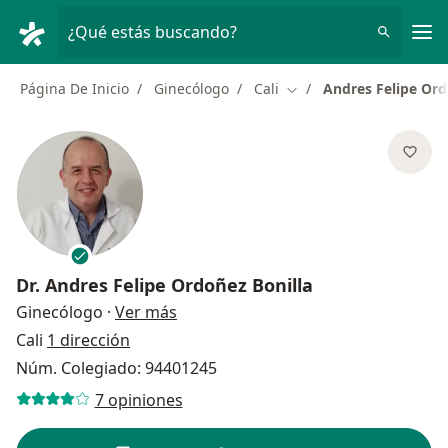
Men
¿Qué estás buscando?
Página De Inicio
Ginecólogo
Cali
Andres Felipe Ord
Cambiar de ciudad
Dr.
Andres Felipe Ordoñez Bonilla
sobre las especializaciones
Ginecólogo
·
Ver más
Cali
1 dirección
Núm. Colegiado: 94401245
7 opiniones