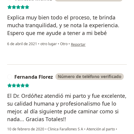
Explica muy bien todo el proceso, te brinda
mucha tranquilidad, y se nota la experiencia.
Espero que me ayude a tener a mi bebé
en opinión del usuario Vanessa muño
6 de abril de 2021
•
otro lugar
•
Otro
•
Reportar
Fernanda Florez
Número de teléfono verificado
F
El Dr. Ordóñez atendió mi parto y fue excelente,
su calidad humana y profesionalismo fue lo
mejor. al día siguiente pude caminar como si
nada... Gracias Totales!!
10 de febrero de 2020
•
Clinica Farallones S A
•
Atención al parto
•