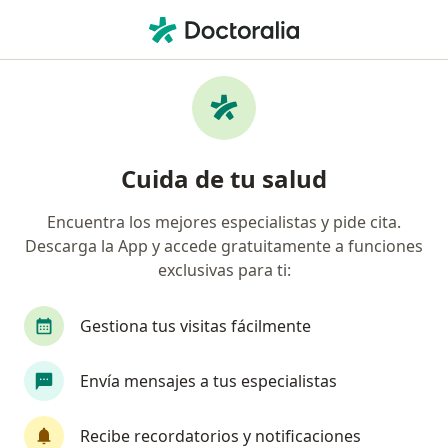
Men
Dismenorrea • Cali, Valle del Cauca
Filtros
• 1
Seguro
Mapa
Especialistas en Dismenorrea en Cali
Cuida de tu salud
Encuentra los mejores especialistas y pide cita.
¿Qué especialidad estás buscando?
Descarga la App y accede gratuitamente a funciones
Ginecólogo
Pediatra
Alergólogo
Ciru
exclusivas para ti:
Gestiona tus visitas fácilmente
Envía mensajes a tus especialistas
Recibe recordatorios y notificaciones