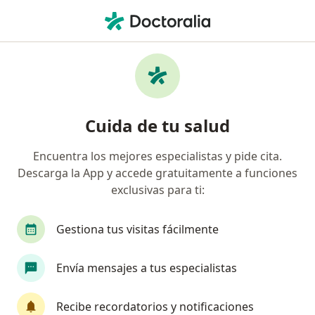
Men
Enfermedad Pélvica Inflamatoria • Cali, Valle del Cauca
Filtros
• 1
Seguro
Mapa
Especialistas en Enfermedad pélvica
Cuida de tu salud
inflamatoria en Cali
Encuentra los mejores especialistas y pide cita.
Descarga la App y accede gratuitamente a funciones
¿Qué especialidad estás buscando?
exclusivas para ti:
Ginecólogo
Epidemiólogo
Alergólogo
Gestiona tus visitas fácilmente
Envía mensajes a tus especialistas
Recibe recordatorios y notificaciones