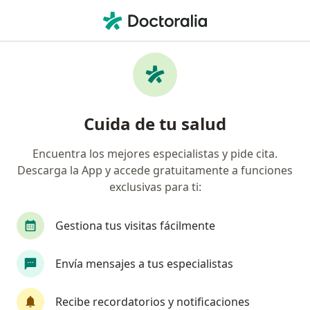
Men
Dolor Pélvico • Cali, Valle del Cauca
Filtros
• 1
Seguro
Mapa
Especialistas en Dolor pélvico en Cali
Cuida de tu salud
Encuentra los mejores especialistas y pide cita.
¿Qué especialidad estás buscando?
Descarga la App y accede gratuitamente a funciones
Ginecólogo
Cirujano general
Cirujano plá
exclusivas para ti:
Gestiona tus visitas fácilmente
Envía mensajes a tus especialistas
Recibe recordatorios y notificaciones