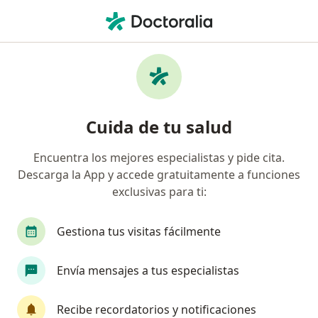
Men
Displasia Cervical • Cali, Valle del Cauca
Filtros
• 1
Seguro
Mapa
Especialistas en Displasia cervical en Cali
Cuida de tu salud
Encuentra los mejores especialistas y pide cita.
¿Qué especialidad estás buscando?
Descarga la App y accede gratuitamente a funciones
Ginecólogo
Epidemiólogo
Alergólogo
exclusivas para ti:
Gestiona tus visitas fácilmente
Envía mensajes a tus especialistas
Recibe recordatorios y notificaciones