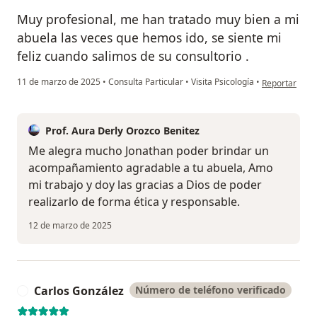
Muy profesional, me han tratado muy bien a mi
abuela las veces que hemos ido, se siente mi
feliz cuando salimos de su consultorio .
en opinión de
11 de marzo de 2025
•
Consulta Particular
•
Visita Psicología
•
Reportar
Prof. Aura Derly Orozco Benitez
Me alegra mucho Jonathan poder brindar un
acompañamiento agradable a tu abuela, Amo
mi trabajo y doy las gracias a Dios de poder
realizarlo de forma ética y responsable.
12 de marzo de 2025
Carlos González
Número de teléfono verificado
C