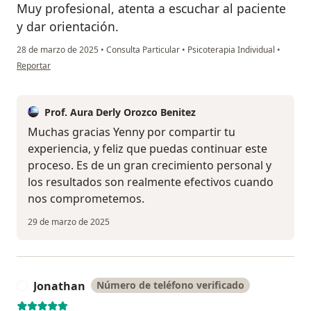
Muy profesional, atenta a escuchar al paciente
y dar orientación.
28 de marzo de 2025
•
Consulta Particular
•
Psicoterapia Individual
•
en opinión del usuario Yenny arboleda Jaramillo
Reportar
Prof. Aura Derly Orozco Benitez
Muchas gracias Yenny por compartir tu
experiencia, y feliz que puedas continuar este
proceso. Es de un gran crecimiento personal y
los resultados son realmente efectivos cuando
nos comprometemos.
29 de marzo de 2025
Jonathan
Número de teléfono verificado
J