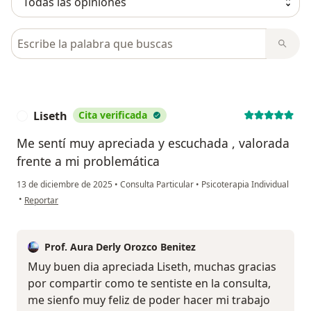
Busca en opiniones
Liseth
Cita verificada
L
Me sentí muy apreciada y escuchada , valorada
frente a mi problemática
13 de diciembre de 2025
•
Consulta Particular
•
Psicoterapia Individual
en opinión del usuario Liseth
•
Reportar
Prof. Aura Derly Orozco Benitez
Muy buen dia apreciada Liseth, muchas gracias
por compartir como te sentiste en la consulta,
me sienfo muy feliz de poder hacer mi trabajo