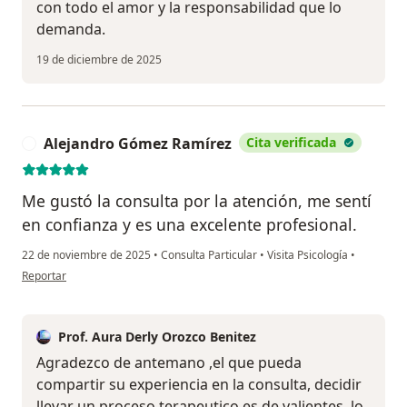
con todo el amor y la responsabilidad que lo
demanda.
19 de diciembre de 2025
Alejandro Gómez Ramírez
Cita verificada
A
Me gustó la consulta por la atención, me sentí
en confianza y es una excelente profesional.
22 de noviembre de 2025
•
Consulta Particular
•
Visita Psicología
•
en opinión del usuario Alejandro Gómez Ramírez
Reportar
Prof. Aura Derly Orozco Benitez
Agradezco de antemano ,el que pueda
compartir su experiencia en la consulta, decidir
llevar un proceso terapeutico es de valientes, lo