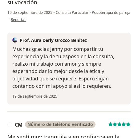
su vocación.
19 de septiembre de 2025
•
Consulta Particular
•
Psicoterapia de pareja
en opinión del usuario Jenny Arana
•
Reportar
Prof. Aura Derly Orozco Benitez
Muchas gracias Jenny por compartir tu
experiencia y la de tu esposo en la consulta,
realizo mi trabajo con amor y siempre
esperando dar lo mejor desde la ética y
objetividad que se requiere. Espero sigan
contando con mi apoyo si así lo requieren.
19 de septiembre de 2025
CM
Número de teléfono verificado
C
Me sentí muy tranquila y en confianza en la