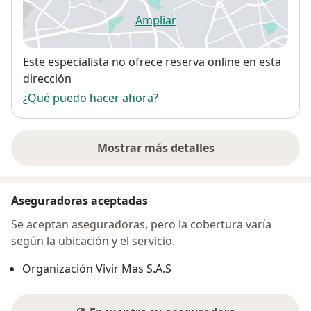
Ampliar
se abre en una nueva pestañ
Disponibilidad
Este especialista no ofrece reserva online en esta
dirección
¿Qué puedo hacer ahora?
Mostrar más detalles
sobre la dirección
Aseguradoras aceptadas
Se aceptan aseguradoras, pero la cobertura varía
según la ubicación y el servicio.
Organización Vivir Mas S.A.S