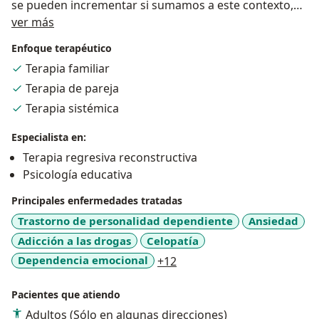
se pueden incrementar si sumamos a este contexto,
Acerca de mí
las heridas de infancia, traumas, o mecanismos de
ver más
defensa ante el dolor que se vive en los distintos ciclos
Enfoque terapéutico
de vida. El acompañamiento terapeutico que ofrezco
Terapia familiar
lo orientará en su verdadero proposito de vida para
Terapia de pareja
que sea feliz, puesto que cada dia de vida es una
eleccion para ello.
Terapia sistémica
Mi especialidad es en Terapia regresiva reconstructiva,
Especialista en:
que es una tecnica que busca el origen del trauma y de
Terapia regresiva reconstructiva
esta manera se crean nuevos patrones de vivencia
Psicología educativa
para que el sujeto sea feliz por su propia decision.
Principales enfermedades tratadas
Trastorno de personalidad dependiente
Ansiedad
Adicción a las drogas
Celopatía
a11y_sr_more_diseases
Dependencia emocional
+12
Pacientes que atiendo
Adultos (Sólo en algunas direcciones)