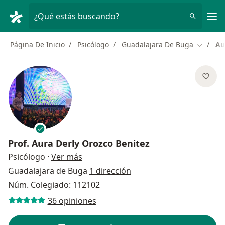
Men
¿Qué estás buscando?
Página De Inicio
Psicólogo
Guadalajara De Buga
Au
Cambiar
Prof.
Aura Derly Orozco Benitez
sobre las especializaciones
Psicólogo
·
Ver más
Guadalajara de Buga
1 dirección
Núm. Colegiado: 112102
36 opiniones