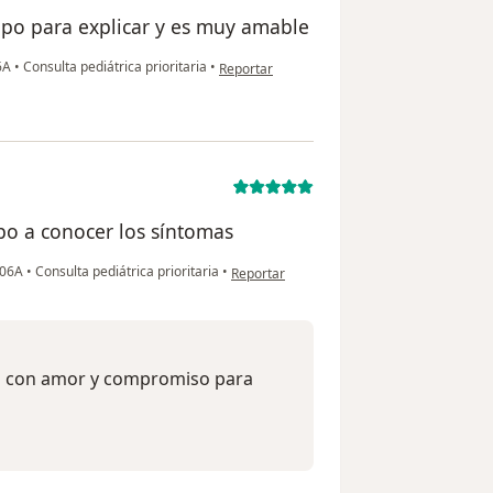
mpo para explicar y es muy amable
en opinión del usuario Roxana
06A
•
Consulta pediátrica prioritaria
•
Reportar
mpo a conocer los síntomas
en opinión del usuario VaneG
 506A
•
Consulta pediátrica prioritaria
•
Reportar
os con amor y compromiso para