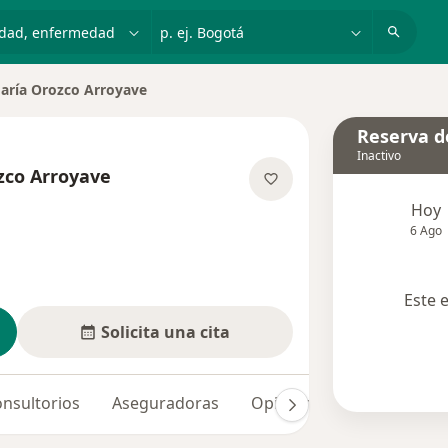
dad, enfermedad o nombre
p. ej. Bogotá
aría Orozco Arroyave
ciudad
Reserva de
Inactivo
zco Arroyave
las especializaciones
Hoy
6 Ago
Este 
Solicita una cita
nsultorios
Aseguradoras
Opiniones (14)
Dudas 