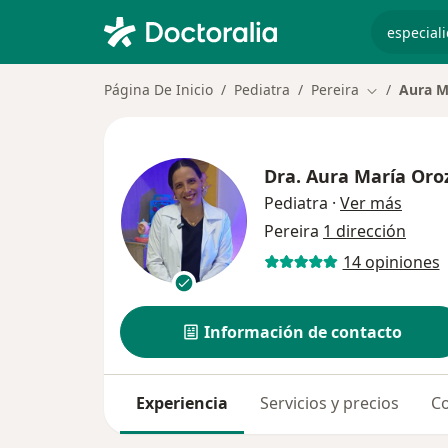
especiali
Página De Inicio
Pediatra
Pereira
Aura M
Cambiar de 
Dra.
Aura María Oro
sobre 
Pediatra
·
Ver más
Pereira
1 dirección
14 opiniones
Información de contacto
Experiencia
Servicios y precios
Co