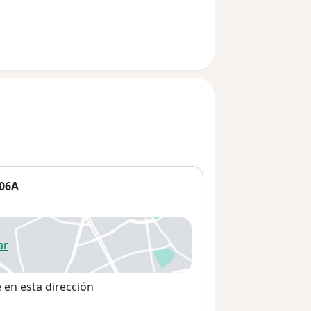
506A
ar
 abre en una nueva pestaña
e en esta dirección