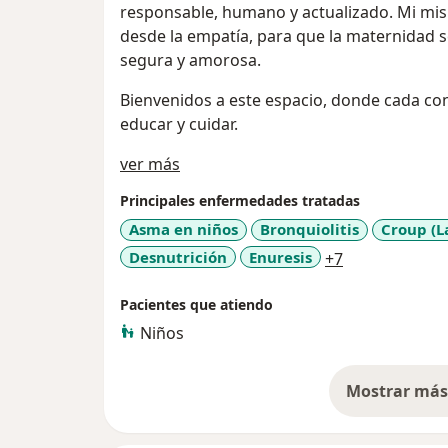
responsable, humano y actualizado. Mi mis
desde la empatía, para que la maternidad 
segura y amorosa.
Bienvenidos a este espacio, donde cada co
educar y cuidar.
Acerca de mí
ver más
Principales enfermedades tratadas
Asma en niños
Bronquiolitis
Croup (L
a11y_sr_more
Desnutrición
Enuresis
+7
Pacientes que atiendo
Niños
Mostrar más 
so