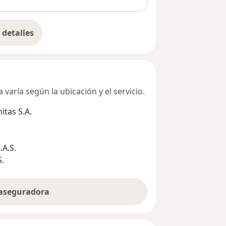
detalles
bre la dirección
varía según la ubicación y el servicio.
tas S.A.
A.S.
S.
 aseguradora