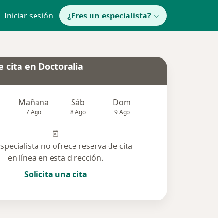
Iniciar sesión
¿Eres un especialista?
 cita en Doctoralia
Mañana
Sáb
Dom
Lun
Mar
7 Ago
8 Ago
9 Ago
10 Ago
11 Ag
especialista no ofrece reserva de cita
en línea en esta dirección.
Solicita una cita
solucionadas (7)