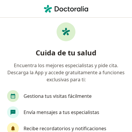
Men
Neumonía • Pereira, Risaralda
Filtros
• 1
Seguro
Mapa
Especialistas en Neumonía en Pereira
Cuida de tu salud
Encuentra los mejores especialistas y pide cita.
¿Qué especialidad estás buscando?
Descarga la App y accede gratuitamente a funciones
Pediatra
Internista
Neumólogo
Infe
exclusivas para ti:
Gestiona tus visitas fácilmente
Envía mensajes a tus especialistas
Recibe recordatorios y notificaciones