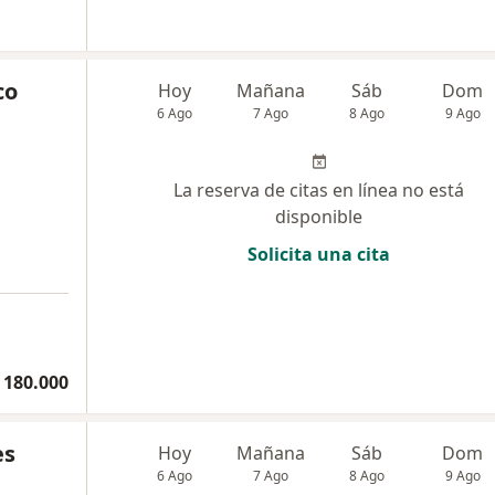
co
Hoy
Mañana
Sáb
Dom
6 Ago
7 Ago
8 Ago
9 Ago
La reserva de citas en línea no está
disponible
Solicita una cita
 180.000
es
Hoy
Mañana
Sáb
Dom
6 Ago
7 Ago
8 Ago
9 Ago