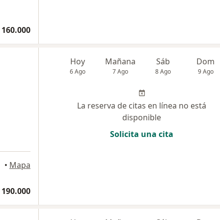
 160.000
Hoy
Mañana
Sáb
Dom
6 Ago
7 Ago
8 Ago
9 Ago
La reserva de citas en línea no está
disponible
Solicita una cita
•
Mapa
 190.000