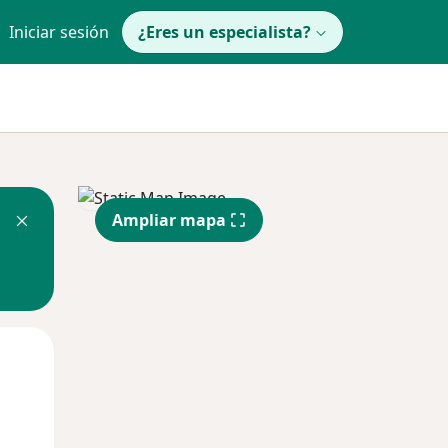
Iniciar sesión
¿Eres un especialista?
Ampliar mapa
Lun
Mar
Mié
10 Ago
11 Ago
12 Ago