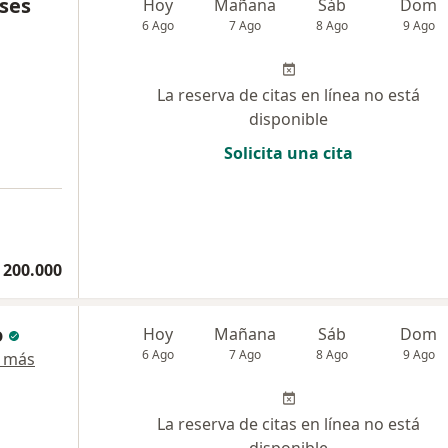
ses
Hoy
Mañana
Sáb
Dom
6 Ago
7 Ago
8 Ago
9 Ago
La reserva de citas en línea no está
disponible
Solicita una cita
a
 200.000
o
Hoy
Mañana
Sáb
Dom
6 Ago
7 Ago
8 Ago
9 Ago
 más
La reserva de citas en línea no está
disponible