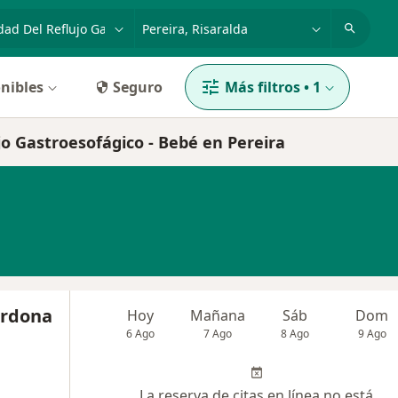
dad, enfermedad o nombre
p. ej. Bogotá
nibles
Seguro
Más filtros
•
1
jo Gastroesofágico - Bebé en Pereira
ardona
Hoy
Mañana
Sáb
Dom
6 Ago
7 Ago
8 Ago
9 Ago
La reserva de citas en línea no está