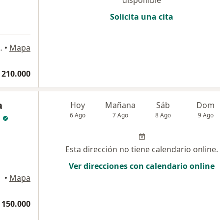
Solicita una cita
s, Pereira, Pereira
•
Mapa
 210.000
a
Hoy
Mañana
Sáb
Dom
6 Ago
7 Ago
8 Ago
9 Ago
Esta dirección no tiene calendario online.
Ver direcciones con calendario online
•
Mapa
 150.000