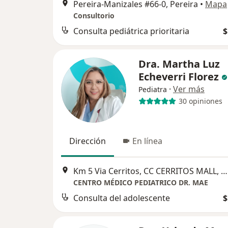
Pereira-Manizales #66-0, Pereira
•
Mapa
Consultorio
Consulta pediátrica prioritaria
$
Dra. Martha Luz
Echeverri Florez
·
Ver más
Pediatra
30 opiniones
Dirección
En línea
Km 5 Via Cerritos, CC CERRITOS MALL, TORRE MEDICAL CENTER PISO 5 CONSULTORIO 504, Pereira
CENTRO MÉDICO PEDIATRICO DR. MAE
Consulta del adolescente
$