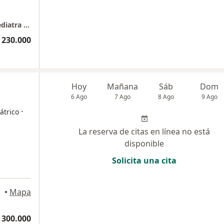
Consultorio Medico Dr Juan C Restrepo V. Pediatra Neonatologo.
 230.000
Hoy
Mañana
Sáb
Dom
6 Ago
7 Ago
8 Ago
9 Ago
·
átrico
La reserva de citas en línea no está
disponible
Solicita una cita
•
Mapa
 300.000