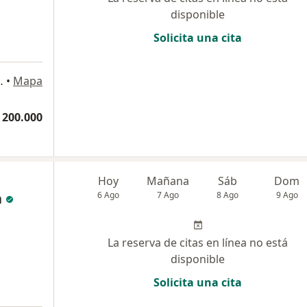
disponible
Solicita una cita
a
1 Consultorio 705, Pereira
•
Mapa
 200.000
Hoy
Mañana
Sáb
Dom
a
6 Ago
7 Ago
8 Ago
9 Ago
La reserva de citas en línea no está
disponible
Solicita una cita