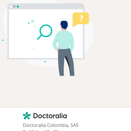
Contacto
Doctoralia - Página de inicio
Doctoralia Colombia, SAS