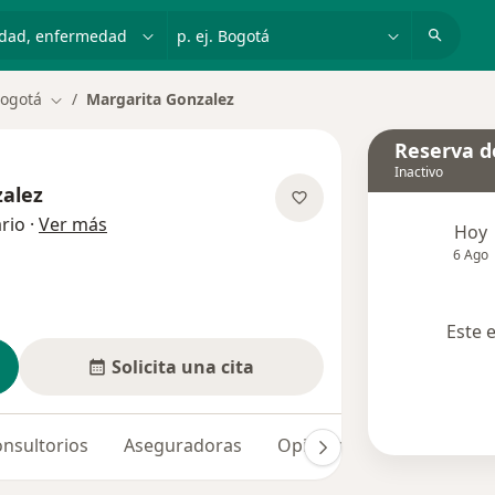
dad, enfermedad o nombre
p. ej. Bogotá
ogotá
Margarita Gonzalez
Cambiar de ciudad
Reserva de
Inactivo
alez
sobre las especializaciones
rio
·
Ver más
Hoy
6 Ago
Este 
Solicita una cita
nsultorios
Aseguradoras
Opiniones (4)
Dudas so