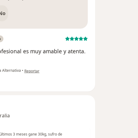
No
o
ofesional es muy amable y atenta.
en opinión del usuario Maria A
a Alternativa
•
Reportar
ralia
últimos 3 meses gane 30kg, sufro de