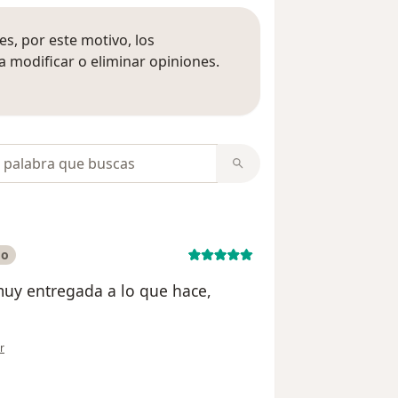
s, por este motivo, los
 modificar o eliminar opiniones.
 opiniones
opiniones
do
muy entregada a lo que hace,
ón del usuario Paciente
r