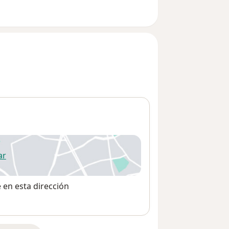
ar
 abre en una nueva pestaña
e en esta dirección