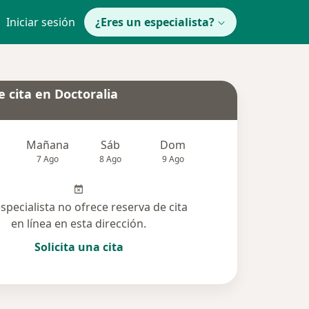
Iniciar sesión
¿Eres un especialista?
 cita en Doctoralia
Mañana
Sáb
Dom
Lun
Mar
7 Ago
8 Ago
9 Ago
10 Ago
11 Ag
especialista no ofrece reserva de cita
en línea en esta dirección.
Solicita una cita
lucionadas (4)