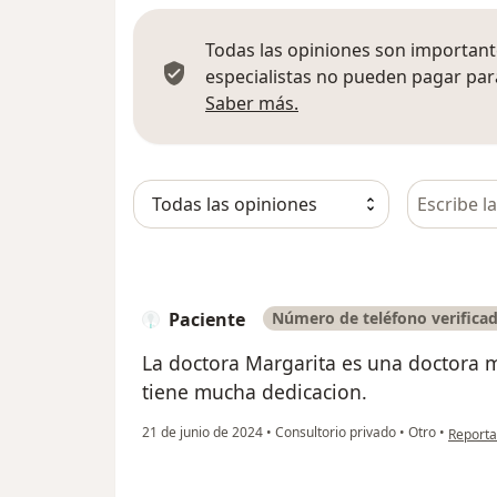
Todas las opiniones son importante
especialistas no pueden pagar para
Más información sobre
Saber más.
Busca en 
Paciente
Número de teléfono verifica
La doctora Margarita es una doctora 
tiene mucha dedicacion.
en opini
21 de junio de 2024
•
Consultorio privado
•
Otro
•
Reporta