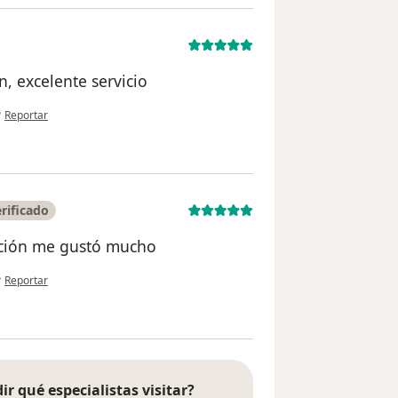
, excelente servicio
en opinión del usuario Luz
•
Reportar
rificado
ción me gustó mucho
en opinión del usuario Angela Suárez
•
Reportar
ir qué especialistas visitar?