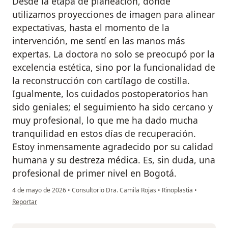
Desde la etapa de planeación, donde
utilizamos proyecciones de imagen para alinear
expectativas, hasta el momento de la
intervención, me sentí en las manos más
expertas. La doctora no solo se preocupó por la
excelencia estética, sino por la funcionalidad de
la reconstrucción con cartílago de costilla.
Igualmente, los cuidados postoperatorios han
sido geniales; el seguimiento ha sido cercano y
muy profesional, lo que me ha dado mucha
tranquilidad en estos días de recuperación.
Estoy inmensamente agradecido por su calidad
humana y su destreza médica. Es, sin duda, una
profesional de primer nivel en Bogotá.
4 de mayo de 2026
•
Consultorio Dra. Camila Rojas
•
Rinoplastia
•
en opinión del usuario Nicolás N. Laserna
Reportar