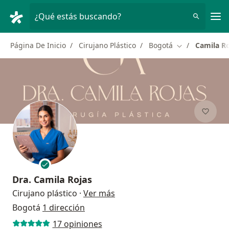
Men
¿Qué estás buscando?
Página De Inicio
Cirujano Plástico
Bogotá
Camila Ro
Cambiar de ci
Dra.
Camila Rojas
sobre las especializaciones
Cirujano plástico
·
Ver más
Bogotá
1 dirección
17 opiniones