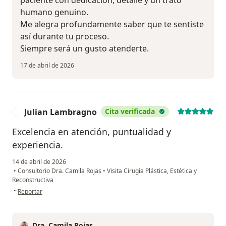
paciente con dedicación, detalle y un trato
humano genuino.
Me alegra profundamente saber que te sentiste
así durante tu proceso.
Siempre será un gusto atenderte.
17 de abril de 2026
Julian Lambragno
Cita verificada
J
Excelencia en atención, puntualidad y
experiencia.
14 de abril de 2026
•
Consultorio Dra. Camila Rojas
•
Visita Cirugía Plástica, Estética y
Reconstructiva
en opinión del usuario Julian Lambragno
•
Reportar
Dra. Camila Rojas