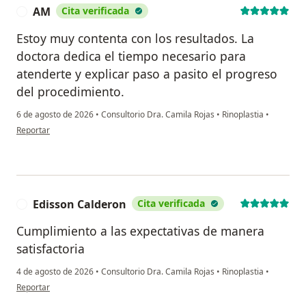
AM
Cita verificada
A
Estoy muy contenta con los resultados. La
doctora dedica el tiempo necesario para
atenderte y explicar paso a pasito el progreso
del procedimiento.
6 de agosto de 2026
•
Consultorio Dra. Camila Rojas
•
Rinoplastia
•
en opinión del usuario AM
Reportar
Edisson Calderon
Cita verificada
E
Cumplimiento a las expectativas de manera
satisfactoria
4 de agosto de 2026
•
Consultorio Dra. Camila Rojas
•
Rinoplastia
•
en opinión del usuario Edisson Calderon
Reportar