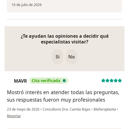
16 de julio de 2026
¿Te ayudan las opiniones a decidir qué
especialistas visitar?
Si
No
MAVR
Cita verificada
M
Mostró interés en atender todas las preguntas,
sus respuestas fueron muy profesionales
23 de mayo de 2026
•
Consultorio Dra. Camila Rojas
•
Blefaroplastia
•
en opinión del usuario MAVR
Reportar