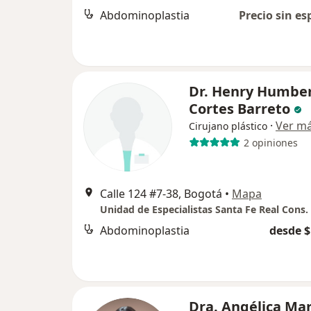
Abdominoplastia
Precio sin es
Dr. Henry Humbe
Cortes Barreto
·
Ver m
Cirujano plástico
2 opiniones
Calle 124 #7-38, Bogotá
•
Mapa
Unidad de Especialistas Santa Fe Real Cons.
Abdominoplastia
desde $
Dra. Angélica Mar