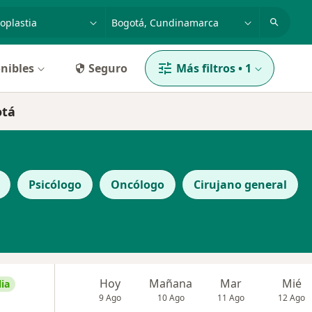
dad, enfermedad o nombre
p. ej. Bogotá
nibles
Seguro
Más filtros
•
1
otá
Psicólogo
Oncólogo
Cirujano general
Hoy
Mañana
Mar
Mié
ia
9 Ago
10 Ago
11 Ago
12 Ago