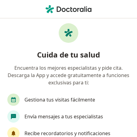
Men
Cardiólogo • Los Mártires, Bogotá, Cundinamarca
Filtros
Seguro
Mapa
Cardiólogos en Los Mártires, Bogotá
Cuida de tu salud
Encuentra los mejores especialistas y pide cita.
¿Cuál es tu compañía aseguradora?
Descarga la App y accede gratuitamente a funciones
Compañía De Medicina Prepagada Colsanitas S.A.
exclusivas para ti:
Gestiona tus visitas fácilmente
Envía mensajes a tus especialistas
Recibe recordatorios y notificaciones