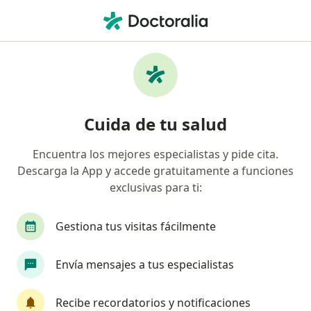
Men
Cardiólogo • Puente Aranda, Bogotá, Cundinamarca
Filtros
Seguro
Mapa
Cardiólogos en Puente Aranda, Bogotá
Cuida de tu salud
Encuentra los mejores especialistas y pide cita.
¿Cuál es tu compañía aseguradora?
Descarga la App y accede gratuitamente a funciones
Compañía De Medicina Prepagada Colsanitas S.A.
exclusivas para ti:
Gestiona tus visitas fácilmente
Envía mensajes a tus especialistas
Recibe recordatorios y notificaciones