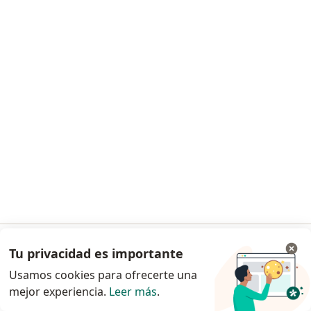
Maria Nelsy Jimenez Calderon
Cardiólogo
68g-66, Bogotá
•
Mapa
Calle 39g
Visita Cardiología
Precio sin especificar
Este especialista no ofrece reserva de cita en línea en esta dirección.
Solicita una cita
1
2
3
4
5
6
7
Tu privacidad es importante
Ir a la app
Búsquedas relacionadas
Usamos cookies para ofrecerte una
Otros distritos en Bogotá
mejor experiencia.
Leer más
.
Continuar en el navegador
Cardiólogos en Usaquén