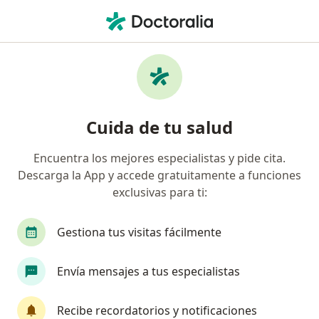
Men
Cardiólogo • Usaquén, Bogotá, Cundinamarca
Filtros
Seguro
Mapa
Cardiólogos en Usaquén, Bogotá
Cuida de tu salud
Encuentra los mejores especialistas y pide cita.
¿Cuál es tu compañía aseguradora?
Descarga la App y accede gratuitamente a funciones
Compañía De Medicina Prepagada Colsanitas S.A.
exclusivas para ti:
Gestiona tus visitas fácilmente
Envía mensajes a tus especialistas
Recibe recordatorios y notificaciones