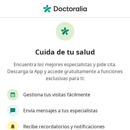
Men
Médico General • Ibagué, Tolima
Filtros
Seguro:
Coomeva Medicina Pr
Médicos generales recomendados de
Cuida de tu salud
Coomeva Medicina Prepagada S.A. en
Ibagué
Encuentra los mejores especialistas y pide cita.
Descarga la App y accede gratuitamente a funciones
exclusivas para ti:
Gestiona tus visitas fácilmente
Envía mensajes a tus especialistas
Dr. Carlos Andrés Pérez Tejada Medicina
Funcional & Alternativa
Recibe recordatorios y notificaciones