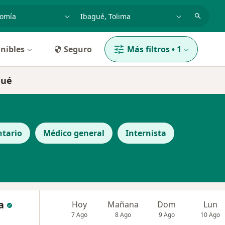
dad, enfermedad o nombre
p. ej. Bogotá
nibles
Seguro
Más filtros
•
1
gué
tario
Médico general
Internista
a
Hoy
Mañana
Dom
Lun
7 Ago
8 Ago
9 Ago
10 Ago