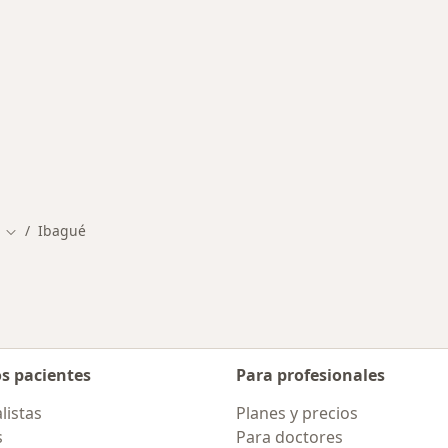
rmedades en Ibagué
Ibagué
Cambiar de ciudad
os pacientes
Para profesionales
listas
Planes y precios
s
Para doctores