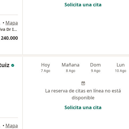
Solicita una cita
a
, Ibagué
•
Mapa
Centro de Medicina Alternativa y Regenerativa Dr Ivan M. Melo C.
 240.000
Ruiz
Hoy
Mañana
Dom
Lun
7 Ago
8 Ago
9 Ago
10 Ago
La reserva de citas en línea no está
disponible
Solicita una cita
uinta, Ibagué
•
Mapa