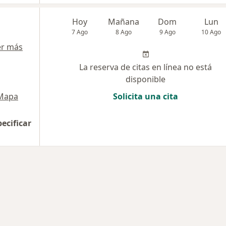
Hoy
Mañana
Dom
Lun
7 Ago
8 Ago
9 Ago
10 Ago
er más
La reserva de citas en línea no está
disponible
Mapa
Solicita una cita
pecificar