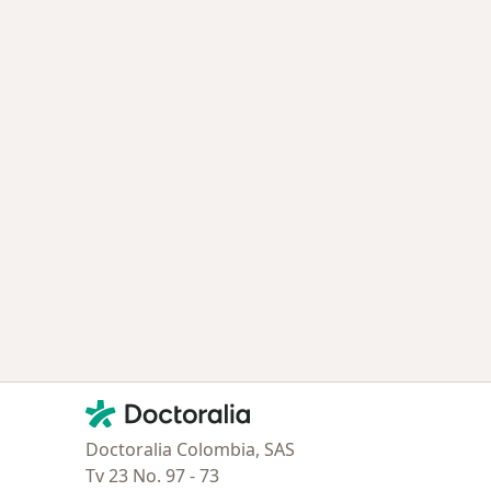
Contacto
Doctoralia - Página de inicio
Doctoralia Colombia, SAS
Tv 23 No. 97 - 73