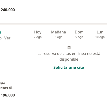
 240.000
Hoy
Mañana
Dom
Lun
7 Ago
8 Ago
9 Ago
10 Ago
·
Ver
o
La reserva de citas en línea no está
disponible
Solicita una cita
apa
Profesional Juan David/Facilitadores de procesos álmicos y terapéuticos
 196.000