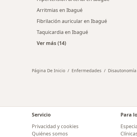
Arritmias en Ibagué
Fibrilación auricular en Ibagué
Taquicardia en Ibagué
Ver más (14)
Más en esta categoría: Otras enfe
Página De Inicio
Enfermedades
Disautonomía
Servicio
Para l
Privacidad y cookies
Especia
Quiénes somos
Clínica