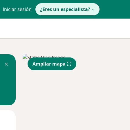
Iniciar sesión
¿Eres un especialista?
Ampliar mapa
Mar
Mié
Jue
11 Ago
12 Ago
13 Ago