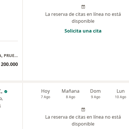
La reserva de citas en línea no está
disponible
Solicita una cita
ELECTROCARDIOGRAMA, ECOCARDIOGRAMA, PRUEBA ESFUERZO, MESA BASCULANTE, HOLTER, MAPA, DIAGNOSTICO & TRATAMIENTO CARDIOVASCULAR: INSUFICIENCIA CARDIACA, ARRITMOLOGIA, DOLOR TORÁCICO, PLAN MASTER CARDIOLOGÍA, ESTUDIOS PREVIOS, TOTALCARDIO.
 200.000
.
Hoy
Mañana
Dom
Lun
7 Ago
8 Ago
9 Ago
10 Ago
o,
s
La reserva de citas en línea no está
disponible