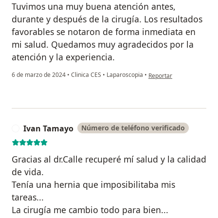
Tuvimos una muy buena atención antes,
durante y después de la cirugía. Los resultados
favorables se notaron de forma inmediata en
mi salud. Quedamos muy agradecidos por la
atención y la experiencia.
en opinión del usuario M
6 de marzo de 2024
•
Clinica CES
•
Laparoscopia
•
Reportar
Ivan Tamayo
Número de teléfono verificado
I
Gracias al dr.Calle recuperé mí salud y la calidad
de vida.
Tenía una hernia que imposibilitaba mis
tareas...
La cirugía me cambio todo para bien...