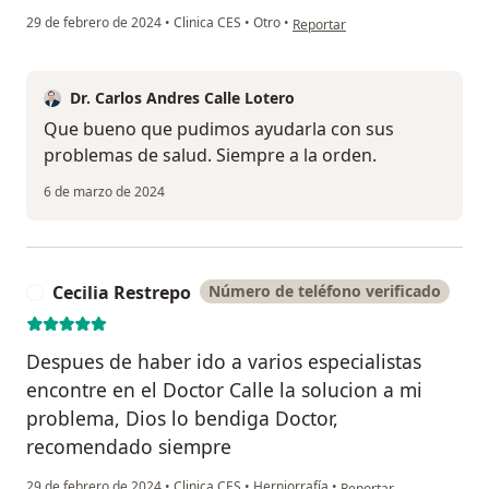
en opinión del usuario María Isa
29 de febrero de 2024
•
Clinica CES
•
Otro
•
Reportar
Dr. Carlos Andres Calle Lotero
Que bueno que pudimos ayudarla con sus
problemas de salud. Siempre a la orden.
6 de marzo de 2024
Cecilia Restrepo
Número de teléfono verificado
C
Despues de haber ido a varios especialistas
encontre en el Doctor Calle la solucion a mi
problema, Dios lo bendiga Doctor,
recomendado siempre
en opinión del usuario C
29 de febrero de 2024
•
Clinica CES
•
Herniorrafía
•
Reportar