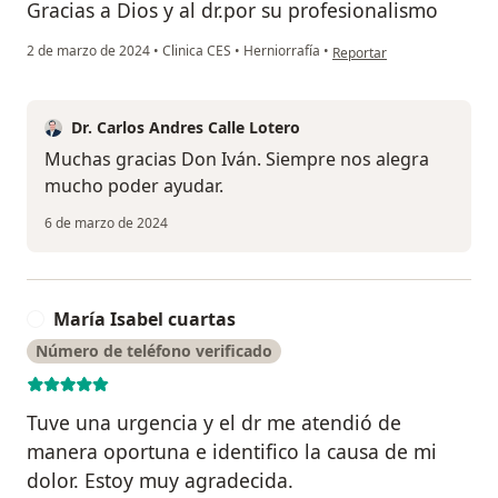
Gracias a Dios y al dr.por su profesionalismo
en opinión del usuario Iv
2 de marzo de 2024
•
Clinica CES
•
Herniorrafía
•
Reportar
Dr. Carlos Andres Calle Lotero
Muchas gracias Don Iván. Siempre nos alegra
mucho poder ayudar.
6 de marzo de 2024
María Isabel cuartas
M
Número de teléfono verificado
Tuve una urgencia y el dr me atendió de
manera oportuna e identifico la causa de mi
dolor. Estoy muy agradecida.