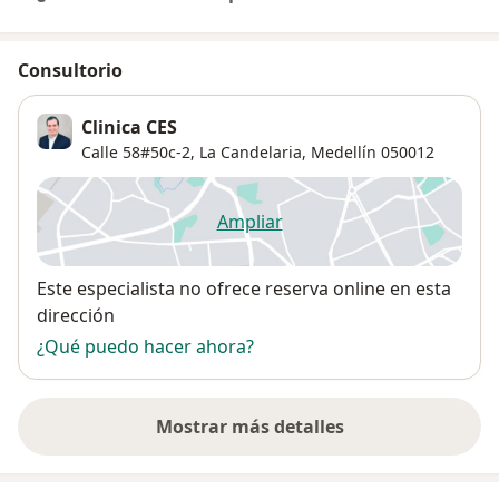
Consultorio
Clinica CES
Calle 58#50c-2,
La Candelaria
,
Medellín
050012
Ampliar
se abre en una nueva pestañ
Disponibilidad
Este especialista no ofrece reserva online en esta
dirección
¿Qué puedo hacer ahora?
Mostrar más detalles
sobre la dirección