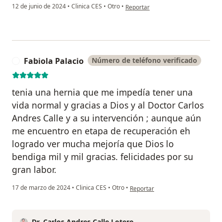
en opinión del usuario Andreina R
12 de junio de 2024
•
Clinica CES
•
Otro
•
Reportar
Fabiola Palacio
Número de teléfono verificado
F
tenia una hernia que me impedía tener una
vida normal y gracias a Dios y al Doctor Carlos
Andres Calle y a su intervención ; aunque aún
me encuentro en etapa de recuperación eh
logrado ver mucha mejoría que Dios lo
bendiga mil y mil gracias. felicidades por su
gran labor.
en opinión del usuario Fabiola Pal
17 de marzo de 2024
•
Clinica CES
•
Otro
•
Reportar
Dr. Carlos Andres Calle Lotero