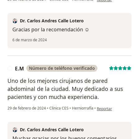
Dr. Carlos Andres Calle Lotero
Gracias por la recomendación ☺️
6 de marzo de 2024
E.M
Número de teléfono verificado
E
Uno de los mejores cirujanos de pared
abdominal de la ciudad. Muy dedicado a sus
pacientes y con mucha experiencia.
en opinión del usuario E
29 de febrero de 2024
•
Clinica CES
•
Herniorrafía
•
Reportar
Dr. Carlos Andres Calle Lotero
Muchas gracias por los buenos comentarios.