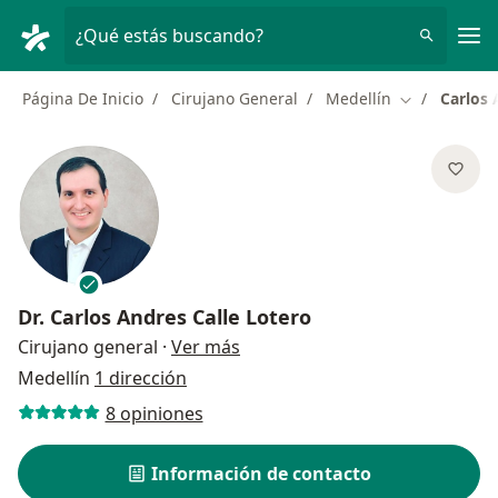
Men
¿Qué estás buscando?
Página De Inicio
Cirujano General
Medellín
Carlos 
Cambiar de 
Dr.
Carlos Andres Calle Lotero
sobre las especializaciones
Cirujano general
·
Ver más
Medellín
1 dirección
8 opiniones
Información de contacto