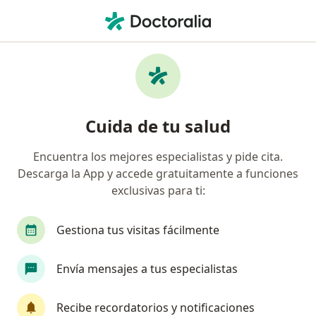
Men
Cirujano General • Medellín, Antioquia
Filtros
Seguro:
Cafesalud Entidad Pr
Cirujanos generales recomendados de
Cuida de tu salud
Cafesalud Entidad Promotora De Salud S.A.
en Medellín
Encuentra los mejores especialistas y pide cita.
Descarga la App y accede gratuitamente a funciones
exclusivas para ti:
Gestiona tus visitas fácilmente
Envía mensajes a tus especialistas
Dr. Luis Napoleón Bolívar Mendoza
Recibe recordatorios y notificaciones
·
Ver más
Cirujano general, Cirujano de tórax