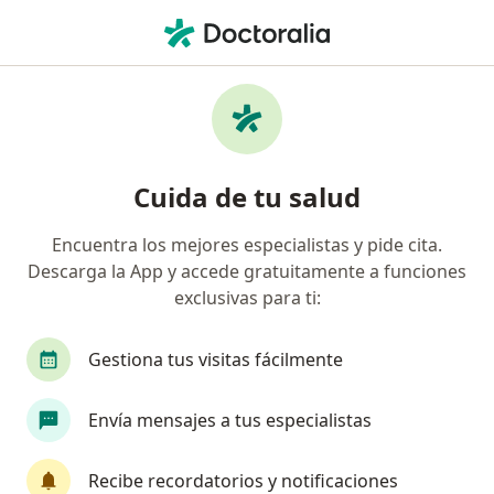
Men
Dolor Abdominal Agudo • Medellín, Antioquia
Filtros
• 1
Seguro
Mapa
Especialistas en Dolor abdominal agudo en
Cuida de tu salud
Medellín
Encuentra los mejores especialistas y pide cita.
Descarga la App y accede gratuitamente a funciones
¿Qué especialidad estás buscando?
exclusivas para ti:
Cirujano general
Anestesiólogo
Cirujano 
Gestiona tus visitas fácilmente
Envía mensajes a tus especialistas
Recibe recordatorios y notificaciones