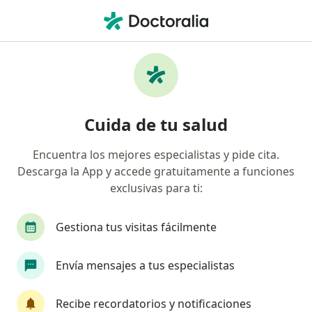
Men
Hernia Epigástrica • Medellín, Antioquia
Filtros
• 1
Seguro
Mapa
Especialistas en Hernia epigástrica en
Cuida de tu salud
Medellín
Encuentra los mejores especialistas y pide cita.
Descarga la App y accede gratuitamente a funciones
¿Qué especialidad estás buscando?
exclusivas para ti:
Cirujano general
Cirujano de tórax
Gestiona tus visitas fácilmente
Envía mensajes a tus especialistas
Recibe recordatorios y notificaciones