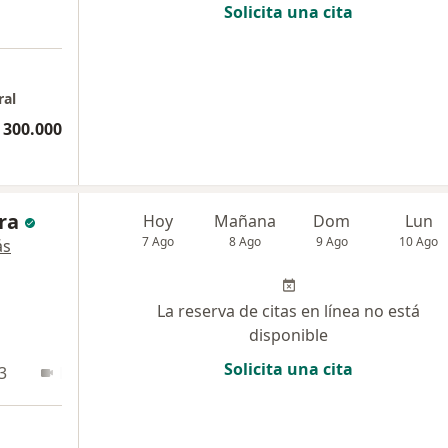
Solicita una cita
ral
 300.000
ra
Hoy
Mañana
Dom
Lun
7 Ago
8 Ago
9 Ago
10 Ago
ás
La reserva de citas en línea no está
disponible
Solicita una cita
3
En línea