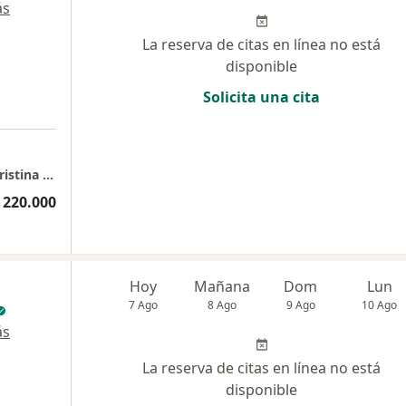
ás
La reserva de citas en línea no está
disponible
Solicita una cita
Torre Medica Salud y Servicios - Dra Isabel Cristina Herrera Moncada - Consultorio 2401
 220.000
Hoy
Mañana
Dom
Lun
7 Ago
8 Ago
9 Ago
10 Ago
ás
La reserva de citas en línea no está
disponible