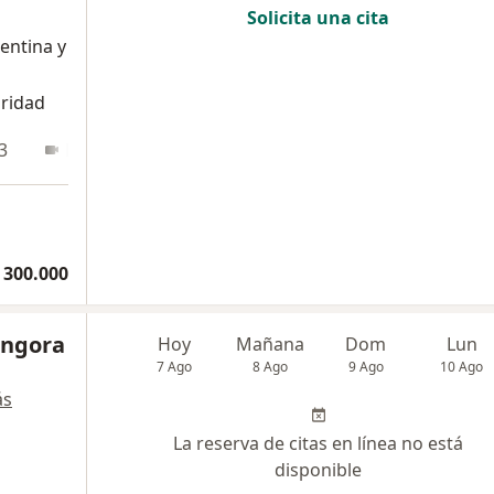
Solicita una cita
entina y
aridad
3
En línea
 300.000
óngora
Hoy
Mañana
Dom
Lun
7 Ago
8 Ago
9 Ago
10 Ago
ás
La reserva de citas en línea no está
disponible