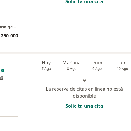
Solicita una cita
Consulta presencial Dr Ramses Gomez Cirujano general y Bariátrico
 250.000
Hoy
Mañana
Dom
Lun
7 Ago
8 Ago
9 Ago
10 Ago
ás
La reserva de citas en línea no está
disponible
Solicita una cita