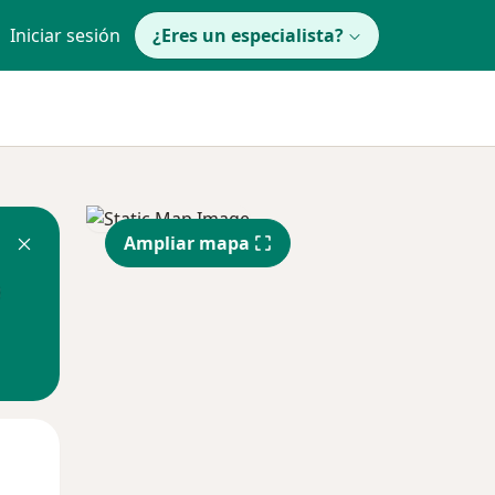
Iniciar sesión
¿Eres un especialista?
Ampliar mapa
Mar
Mié
Jue
11 Ago
12 Ago
13 Ago