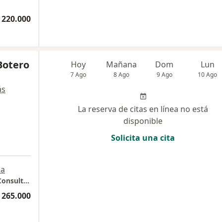
 220.000
Botero
Hoy
Mañana
Dom
Lun
7 Ago
8 Ago
9 Ago
10 Ago
ás
La reserva de citas en línea no está
disponible
Solicita una cita
a
Consulta privada - Dr. Juan Esteban Botero Consultorio 1551
 265.000