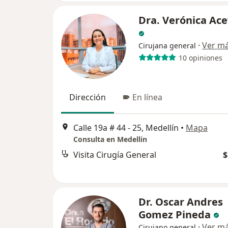
Dra. Verónica Ac
·
Ver m
Cirujana general
10 opiniones
Dirección
En línea
Calle 19a # 44 - 25, Medellín
•
Mapa
Consulta en Medellin
Visita Cirugía General
$
Dr. Oscar Andres
Gomez Pineda
·
Ver m
Cirujano general