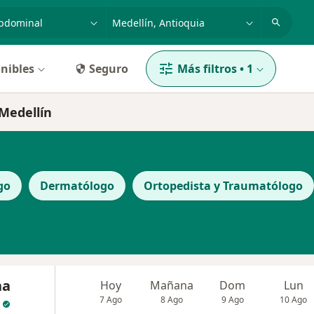
dad, enfermedad o nombre
p. ej. Bogotá
nibles
Seguro
Más filtros
•
1
Medellín
go
Dermatólogo
Ortopedista y Traumatólogo
na
Hoy
Mañana
Dom
Lun
7 Ago
8 Ago
9 Ago
10 Ago