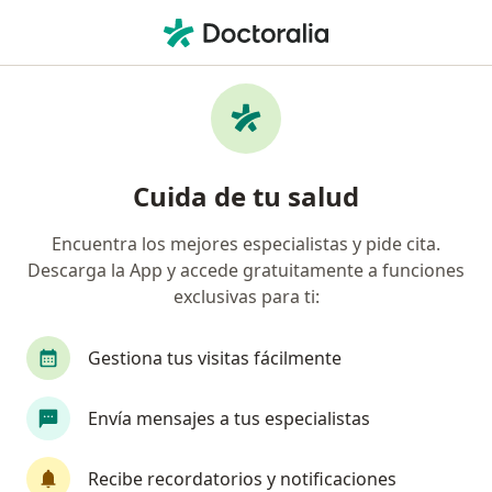
Men
Cirujano General • Medellín, Antioquia
Filtros
Seguro:
Allianz Seguros S.A.
Cirujanos generales recomendados de
Cuida de tu salud
Allianz Seguros S.A. en Medellín
Encuentra los mejores especialistas y pide cita.
Descarga la App y accede gratuitamente a funciones
exclusivas para ti:
Gestiona tus visitas fácilmente
Envía mensajes a tus especialistas
Destacado
Dr. Sebastian Sierra
Recibe recordatorios y notificaciones
·
Ver más
Cirujano general