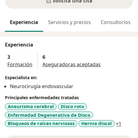
Solicita una cita
Experiencia
Servicios y precios
Consultorios
Experiencia
3
6
Formación
Aseguradoras aceptadas
Especialista en:
Neurocirugía endovascular
Principales enfermedades tratadas
Aneurisma cerebral
Disco roto
Enfermedad Degenerativa de Disco
a11y_s
Bloqueos de raíces nerviosas
Hernia discal
+1