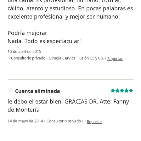
cálido, atento y estudioso. En pocas palabras es
excelente profesional y mejor ser humano!
Podría mejorar
Nada. Todo es espectacular!
15 de abril de 2015
en opinión del usu
•
Consultorio privado
•
Cirugía Cervical Fusión C5 y C6.
•
Reportar
Cuenta eliminada
le debo el estar bien. GRACIAS DR. Atte: Fanny
de Montería
en opinión del usuario Cuenta 
14 de mayo de 2014
•
Consultorio privado
•
•
Reportar