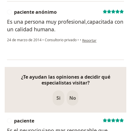
paciente anónimo
P
Es una persona muy profesional,capacitada con
un calidad humana.
en opinión del usuario pacie
24 de marzo de 2014
•
Consultorio privado
•
•
Reportar
¿Te ayudan las opiniones a decidir qué
especialistas visitar?
Si
No
paciente
P
Es el neurocirujano mas responsable que