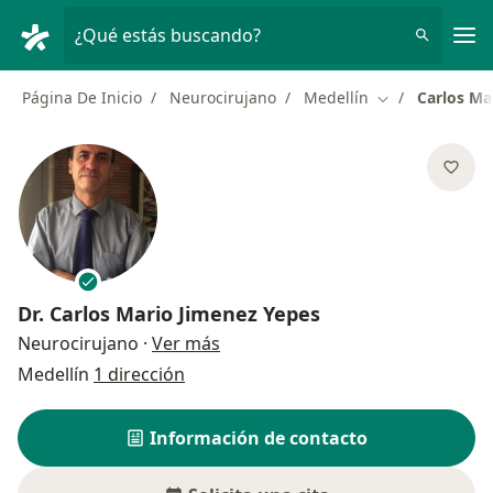
Men
¿Qué estás buscando?
Página De Inicio
Neurocirujano
Medellín
Carlos Ma
Cambiar de ciu
Dr.
Carlos Mario Jimenez Yepes
sobre las especializaciones
Neurocirujano
·
Ver más
Medellín
1 dirección
Información de contacto